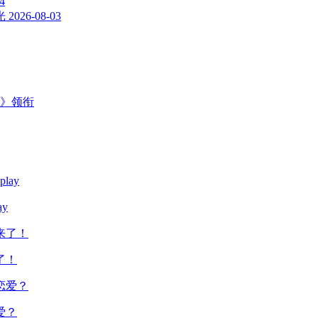
4
光
2026-08-03
主》领衔
y
了！
爱？