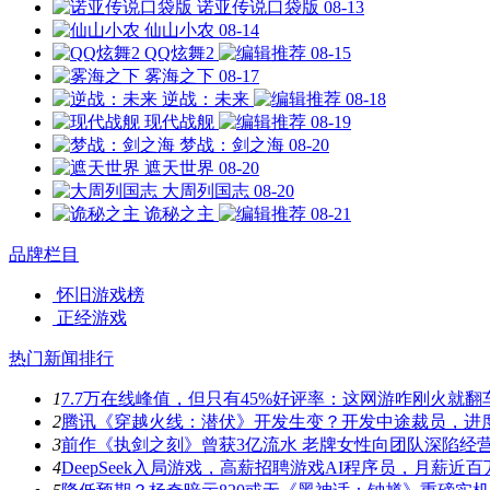
诺亚传说口袋版
08-13
仙山小农
08-14
QQ炫舞2
08-15
雾海之下
08-17
逆战：未来
08-18
现代战舰
08-19
梦战：剑之海
08-20
遮天世界
08-20
大周列国志
08-20
诡秘之主
08-21
品牌栏目
怀旧游戏榜
正经游戏
热门新闻排行
1
7.7万在线峰值，但只有45%好评率：这网游咋刚火就翻
2
腾讯《穿越火线：潜伏》开发生变？开发中途裁员，进
3
前作《执剑之刻》曾获3亿流水 老牌女性向团队深陷经
4
DeepSeek入局游戏，高薪招聘游戏AI程序员，月薪近百