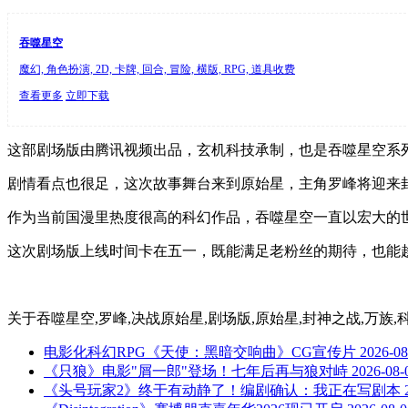
吞噬星空
魔幻, 角色扮演, 2D, 卡牌, 回合, 冒险, 横版, RPG, 道具收费
查看更多
立即下载
这部剧场版由腾讯视频出品，玄机科技承制，也是吞噬星空系
剧情看点也很足，这次故事舞台来到原始星，主角罗峰将迎来
作为当前国漫里热度很高的科幻作品，吞噬星空一直以宏大的
这次剧场版上线时间卡在五一，既能满足老粉丝的期待，也能
关于
吞噬星空,罗峰,决战原始星,剧场版,原始星,封神之战,万族,
电影化科幻RPG《天使：黑暗交响曲》CG宣传片
2026-08
《只狼》电影"屑一郎"登场！七年后再与狼对峙
2026-08-
《头号玩家2》终于有动静了！编剧确认：我正在写剧本