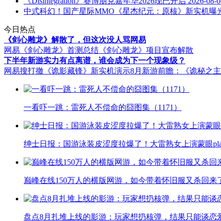
《Disintegration》赛博朋克嘉年华2026现已开启
2026-08-0
中式科幻！国产星际MMO《星杰纪元：原核》新实机曝
今日热点
《剑心雕龙》解散了，但这次没人骂网易
网易《剑心雕龙》首测总结
《剑心雕龙》项目宣布解散
下半年新游实力有点离谱，谁会成为下一个现象级？
网易搜打撤《诡影藏锋》新实机演示
8月新游前瞻：《诡秘之
一看吓一跳：雷死人不偿命的囧图集（1171）
绅士日报：国游泳装皮涩度拉爆了！大雷熟女上演蒙眼pla
巅峰在线150万人的横版网游，如今带着怀旧服又杀回来
盘点8月扎堆上线的影游：玩家想扔核弹，结果只能谈恋