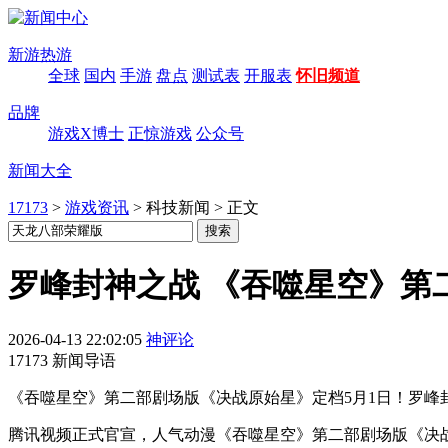
新游热游
全球
国内
手游
盘点
测试表
开服表
怀旧频道
品牌
游戏X博士
正惊游戏
公众号
新闻大全
17173
>
游戏资讯
>
科技新闻
>
正文
罗峰封神之战 《吞噬星空》第
2026-04-13 22:02:05
神评论
17173 新闻导语
《吞噬星空》第二部剧场版《决战原始星》定档5月1日！罗
腾讯视频正式官宣，人气动漫《吞噬星空》第二部剧场版《决战