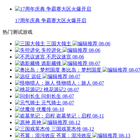
17周年庆典 争霸赛大区火爆开启
热门测试游戏
三国大领主
08-06
失控进化
08-06
不思议迷宫
08-06
诡影藏锋
08-07
奥比岛：梦想国度
08-0
远征
08-07
怪物猎人：旅人
08-07
桃花源记2
08-07
问剑长生
08-07
元气骑士
08-07
伏魔传
08-10
盗墓笔记：启程
08-11
原神
08-12
三国戏英杰传
08-12
苍翼：混沌效应
08-13