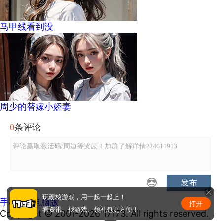
马甲线看到没
周少的替嫁小娇妻
0
条评论
评论赢取激活码/周边等奖励！加群了解详情224611913
发布
玩硬核游戏，用一起一起上！
手机版
|
电脑版
打开
看资讯、找游戏、领礼包更方便！
Copyright © 2001-2026 17173. All rights reserved.