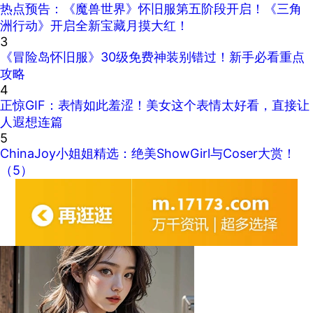
热点预告：《魔兽世界》怀旧服第五阶段开启！《三角
洲行动》开启全新宝藏月摸大红！
3
《冒险岛怀旧服》30级免费神装别错过！新手必看重点
攻略
4
正惊GIF：表情如此羞涩！美女这个表情太好看，直接让
人遐想连篇
5
ChinaJoy小姐姐精选：绝美ShowGirl与Coser大赏！
（5）