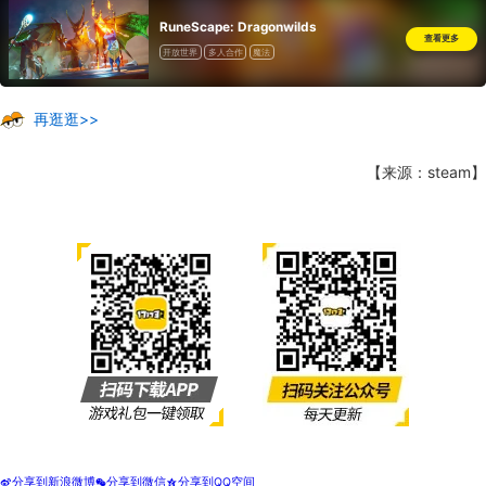
RuneScape: Dragonwilds
查看更多
开放世界
多人合作
魔法
再逛逛>>
【来源：steam】
分享到新浪微博
分享到微信
分享到QQ空间
t
w
z