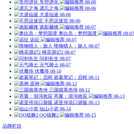
失控进化
08-06
遗忘之海
08-06
大道仙途
08-06
不思议迷宫
08-06
诡影藏锋
08-07
奥比岛：梦想国度
08-0
远征
08-07
怪物猎人：旅人
08-07
桃花源记2
08-07
问剑长生
08-07
元气骑士
08-07
伏魔传
08-10
盗墓笔记：启程
08-11
原神
08-12
三国戏英杰传
08-12
苍翼：混沌效应
08-13
诺亚传说口袋版
08-13
仙山小农
08-14
QQ炫舞2
08-15
品牌栏目