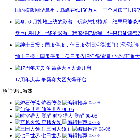
国内横版网游鼻祖，巅峰在线150万人，三个月赚了1.19
盘点8月扎堆上线的影游：玩家想扔核弹，结果只能谈恋
绅士日报：国服停服，但日服依旧活得滋润！涩涩新角太
17周年庆典 争霸赛大区火爆开启
热门测试游戏
炉石传说
08-05
仙侠世界
08-05
时空猎人·觉醒
08-05
穿越火线
08-06
三国大领主
08-06
七日世界
08-06