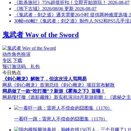
《欺杀旅社》75%超值折扣！立即开始游玩！
2026-08-07
《地下古域》2026/08/06 更新
2026-08-07
《鬼武者：剑之道》通关需要20小时 提供两种难度选项
2
30帧≈60帧?《鬼武者：剑之道》制作人:NS2和PS5几乎没
鬼武者 Way of the Sword
动作角色扮演
专区
下载
预订激活码、礼包
今日热点
《剑心雕龙》解散了，但这次没人骂网易
网易《剑心雕龙》首测总结
《剑心雕龙》项目宣布解散
网易做了一款“吃打撤”？新游《雾海之下》首曝！
网易搜打撤《诡影藏锋》新实机演示
8月新游前瞻：《诡秘之
一看吓一跳：雷死人不偿命的囧图集（1170）