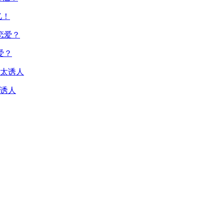
亿！
爱？
诱人