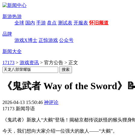
新游热游
全球
国内
手游
盘点
测试表
开服表
怀旧频道
品牌
游戏X博士
正惊游戏
公众号
新闻大全
17173
>
游戏资讯
>
官方公告
>
正文
《鬼武者 Way of the Sword
2026-04-13 15:50:46
神评论
17173 新闻导语
《鬼武者》新敌人“大鵺”登场！揭秘京都传说妖怪的猴头狸身蛇
今天，我们想向大家介绍一位强大的敌人——“大鵺”。