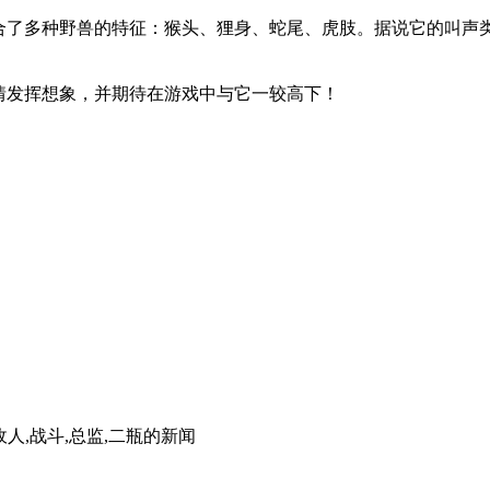
融合了多种野兽的特征：猴头、狸身、蛇尾、虎肢。据说它的叫声
情发挥想象，并期待在游戏中与它一较高下！
说,敌人,战斗,总监,二瓶
的新闻