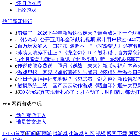
怀旧游戏榜
正经游戏
热门新闻排行
1
夯爆了！2026下半年新游这么逆天？谁会成为下一个现
2
《传奇4》公开五周年全球献礼视频 累计用户超过2440
3
百万玩家涌入，口碑却"褒贬不一" 《雾影猎人》还有救
4
泳装太清凉不让上？《龙之剑》DLC被和谐，官方紧急
5
5个月紧急加玩法！腾讯《命运扳机》新一轮测试招募
6
传说皮肤免费送！腾讯《逆战：未来》新联动福利内容
7
游戏早报：网易《诡影藏锋》与腾讯《怪猎》手游今日
8
小日子参拜神社变地狱？《鬼武者：剑之道》新预告发
9
触摸系统上线！国产瑟瑟动作游戏《嗜血印》迎来大更
10
30岁玩家真实现状扎心了：肝不动了，时间精力都大
Wan网页游戏**玩
动作爽游
进入
谁是首富
进入
17173首页
|
新闻
|
新网游
|
找游戏
|
小游戏
|
社区
|
视频
|
博客
|
下载
|
网页
返回顶部