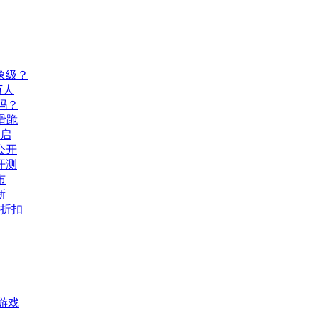
象级？
万人
吗？
滑跪
开启
公开
开测
布
新
打折扣
游戏