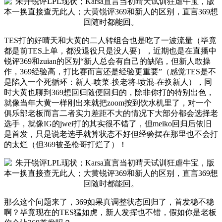
TES打的好晴天和大黄的二人转组合也是吃了一波流量（毕竟
都是前TES上单，都没退役只是没人要），近期也是在直播中
锐评369和zuian的区别“新人总会有自己的缺陷，但新人敢操
作，369经验高，打比赛而言还是经验更重要”（感觉TES是不
是陷入一个死循环：新人-喷菜-换老将-喷混-在换新人），同
时大黄也聊到369想回归随便回归的，除非你打的特别出色，
就像当年大黄一样刚出来就把zoom按到饮水机里了，对一个
俱乐部老板而言二者实力差距不大的情况下大部分都会选择老
选手，就像IG的jwei打的其实很不错了，但meiko回归后依旧
是首发，只是说老选手就算状态不好但经验摆在那里也不会打
的太烂（但369被圣枪哥打烂了）！
那么这个问题来了，369如果真调整状态回归了，首发稳不稳
啊？毕竟现在的TES猛如虎，新人发挥也不错，假如你是老板