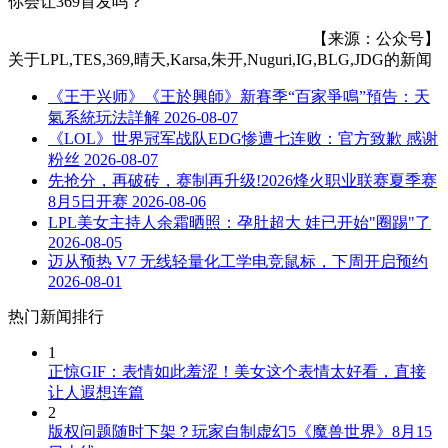
你会让369首发吗？
【来源：公众号】
关于
LPL,TES,369,晴天,Karsa,朱开,Nuguri,IG,BLG,JDG
的新闻
《王于兴师》《王於興師》新賽季“百家爭鳴”預告：天
氣系統玩法詳解
2026-08-07
《LOL》世界冠军战队EDG惨遭七连败：官方致歉 感谢
粉丝
2026-08-07
先抢分，再破砖，赛制再升级!2026烽火职业联赛夏季赛
8月5日开赛
2026-08-06
LPL美女主持人余霜晒照：孕肚超大 娃已开始"圈踢"了
2026-08-05
迈从预热 V7 无线轻量化工学电竞鼠标，下周开启预约
2026-08-01
热门新闻排行
1
正惊GIF：表情如此羞涩！美女这个表情太好看，直接
让人遐想连篇
2
版权问题随时下架？玩家自制虚幻5《魔兽世界》8月15