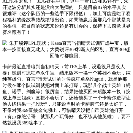
AL现在太瓦了，JDG处在中间，这样一看TES和IG还行”，朱
开这波分析其实还是没啥大毛病的，只是目前IG的水平其实
很难评（这个队伍的一些选手下限很低），加上可能是吃了赛
程福利的缘故导致战绩很出色，如果能赢后面那几个那就是真
的很强，按目前的状态来说还是有机会的，保持下去感觉世界
赛名额有了！
卡萨最近直播聊到当初晴天（前TES上单，没退役只是没人
要）试训时疯狂单杀牛宝，结果版本一换一个英雄不会玩，纯
纯英雄勺。直言“晴天试训的时候疯狂单杀Nuguri，就是他那
时候在哪个队试训就把对面上单打爆，玩那几个战士英雄（鳄
鱼、诺手、剑魔等）很厉害，结果把他买回来后版本一换（换
成上单三姐妹）直接不会玩了，还给他买了一个卡蜜尔造型让
他去练结果一把没玩”，只能说当时的卡萨脾气还是太好了，
不像对我369直接金句频出，可惜晴天没把自己英雄池打开
（有点像绝活哥，就那几个玩得好，也不练其他英雄），要不
然就没我369啥事了。