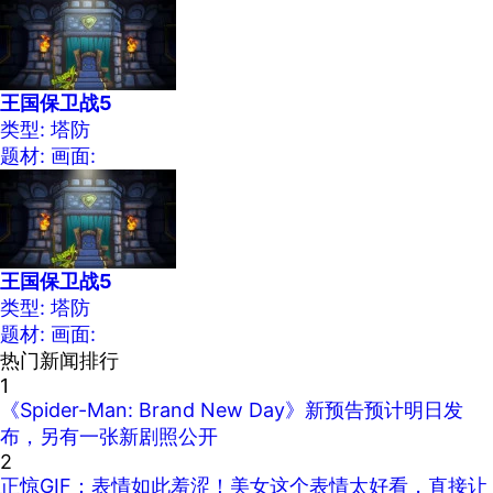
王国保卫战5
类型: 塔防
题材:
画面:
王国保卫战5
类型: 塔防
题材:
画面:
热门新闻排行
1
《Spider-Man: Brand New Day》新预告预计明日发
布，另有一张新剧照公开
2
正惊GIF：表情如此羞涩！美女这个表情太好看，直接让