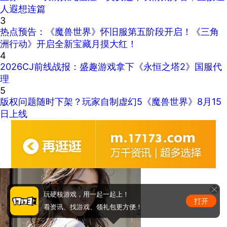
人遐想连篇
3
热点预告：《魔兽世界》怀旧服第五阶段开启！《三角
洲行动》开启全新宝藏月摸大红！
4
2026CJ前线战报：盛趣游戏拿下《永恒之塔2》国服代
理
5
版权问题随时下架？玩家自制虚幻5《魔兽世界》8月15
日上线
玩硬核游戏，用一起一起上！
打开
看资讯、找游戏、领礼包更方便！