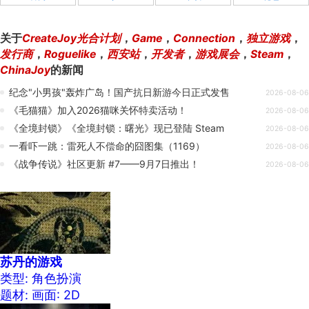
关于
CreateJoy光合计划
，
Game
，
Connection
，
独立游戏
，
发行商
，
Roguelike
，
西安站
，
开发者
，
游戏展会
，
Steam
，
ChinaJoy
的新闻
纪念"小男孩"轰炸广岛！国产抗日新游今日正式发售
2026-08-06
《毛猫猫》加入2026猫咪关怀特卖活动！
2026-08-06
《全境封锁》《全境封锁：曙光》现已登陆 Steam
2026-08-06
一看吓一跳：雷死人不偿命的囧图集（1169）
2026-08-06
《战争传说》社区更新 #7——9月7日推出！
2026-08-06
苏丹的游戏
类型: 角色扮演
题材:
画面: 2D