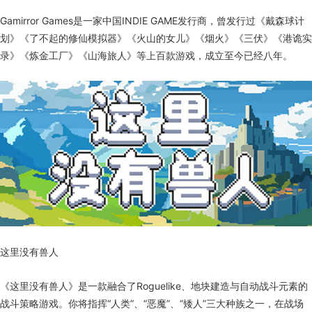
Gamirror Games是一家中国INDIE GAME发行商，曾发行过《戴森球计
划》《了不起的修仙模拟器》《火山的女儿》《烟火》《三伏》《港诡实
录》《炼金工厂》《山海旅人》等上百款游戏，成立至今已经八年。
这里没有兽人
《这里没有兽人》是一款融合了Roguelike、地块建造与自动战斗元素的
战斗策略游戏。你将指挥“人类”、“恶魔”、“矮人”三大种族之一，在战场