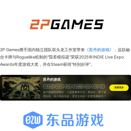
2P Games携手国内独立团队双头龙工作室带来
《苏丹的游戏》
，这款融
合卡牌与Roguelike机制的“昏君模拟器”荣获2025年INDIE Live Expo
Awards年度游戏大奖，并在Steam获得“特别好评”。
苏丹的游戏
卡牌游戏
中世纪
冒险
黑色幽默
剧情
情感
2D
查看更多
剧情丰富
回合战略
生活模拟
策略
自选历险体验
这个游戏告诉我们：人还是要有文化、有品位，有了这
桌上游戏
悬疑
多结局
选择取向
模拟
角色扮演
些以后，杀人何必见血，涩涩又何必一定要泄露春光？
时间管理
故事架构丰富