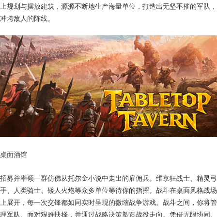
上规划与摆放建筑，源源不断地生产海量单位，打造出无坚不摧的军队，
冲垮敌人的阵线。
桌面酒馆
招募并率领一群仿佛从托尔金小说中走出的雇佣兵。维京狂战士、精灵弓
手、人类骑士、矮人火炮等众多单位等待你的指挥。战斗在桌面风格战场
上展开，每一次交锋都如同实时呈现的微缩战争游戏。战斗之间，你将管
理军队、面对艰难抉择，并通过战略决策塑造战役走向。凭借无限协同、