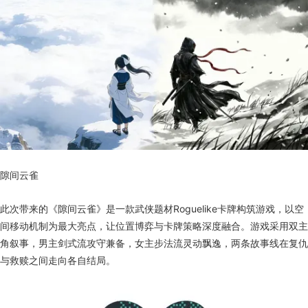
隙间云雀
此次带来的《隙间云雀》是一款武侠题材Roguelike卡牌构筑游戏，以空
间移动机制为最大亮点，让位置博弈与卡牌策略深度融合。游戏采用双主
角叙事，男主剑式流攻守兼备，女主步法流灵动飘逸，两条故事线在复仇
与救赎之间走向各自结局。