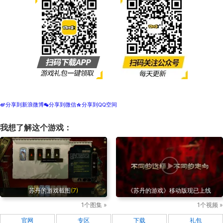
分享到新浪微博
分享到微信
分享到QQ空间
t
w
z
我想了解这个游戏：
苏丹的游戏截图
(7)
《苏丹的游戏》移动版现已上线
1个图集 »
1个视频 »
官网
专区
下载
礼包