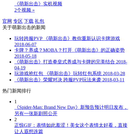
《萌新出击》实机视频
2个视频 »
官网
专区
下载
礼包
关于
萌新出击
的新闻
玩转跨服PVP 《萌新出击》教你重新认识卡牌游戏
2018-06-07
卡牌？养成？MOBA？打开《萌新出击》的正确姿势
2018-05-18
《萌新出击》打造拳皇式养成与卡牌的完美结合
2018-
04-19
玩游戏抢红包 《萌新出击》玩转红包系统
2018-03-28
《萌新出击》荣耀对决 跨服PVP玩法来袭
2018-03-11
热门新闻排行
1
《Spider-Man: Brand New Day》新预告预计明日发布，
另有一张新剧照公开
2
正惊GIF：表情如此羞涩！美女这个表情太好看，直接
让人遐想连篇