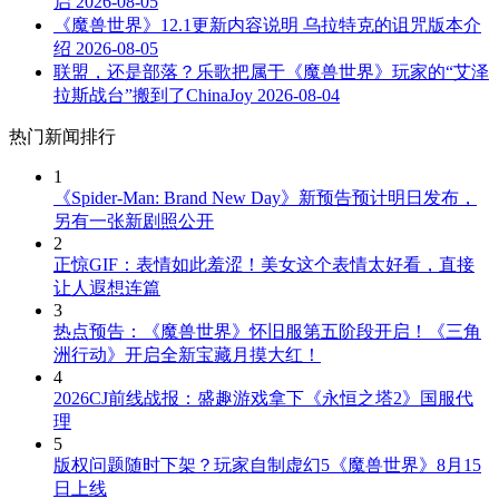
启
2026-08-05
《魔兽世界》12.1更新内容说明 乌拉特克的诅咒版本介
绍
2026-08-05
联盟，还是部落？乐歌把属于《魔兽世界》玩家的“艾泽
拉斯战台”搬到了ChinaJoy
2026-08-04
热门新闻排行
1
《Spider-Man: Brand New Day》新预告预计明日发布，
另有一张新剧照公开
2
正惊GIF：表情如此羞涩！美女这个表情太好看，直接
让人遐想连篇
3
热点预告：《魔兽世界》怀旧服第五阶段开启！《三角
洲行动》开启全新宝藏月摸大红！
4
2026CJ前线战报：盛趣游戏拿下《永恒之塔2》国服代
理
5
版权问题随时下架？玩家自制虚幻5《魔兽世界》8月15
日上线