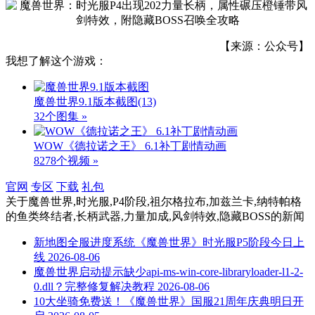
【来源：公众号】
我想了解这个游戏：
魔兽世界9.1版本截图
(13)
32个图集 »
WOW《德拉诺之王》 6.1补丁剧情动画
8278个视频 »
官网
专区
下载
礼包
关于
魔兽世界,时光服,P4阶段,祖尔格拉布,加兹兰卡,纳特帕格
的鱼类终结者,长柄武器,力量加成,风剑特效,隐藏BOSS
的新闻
新地图全服进度系统《魔兽世界》时光服P5阶段今日上
线
2026-08-06
魔兽世界启动提示缺少api-ms-win-core-libraryloader-l1-2-
0.dll？完整修复解决教程
2026-08-06
10大坐骑免费送！《魔兽世界》国服21周年庆典明日开