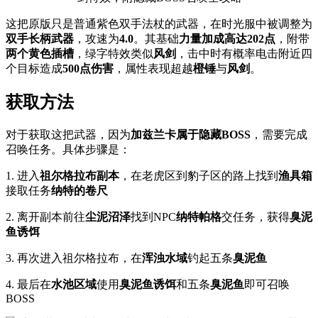
这把原版只是普通紫色双手法杖的武器，在时光服中被调整为
双手长柄武器
，攻速为
4.0
。其基础
力量加成高达202点
，附带
两个黄色插槽
，绿字特效类似
风剑
，击中时有概率电击附近四
个目标造成
500点伤害
，属性表现超越
橙锤
与
风剑
。
获取方法
对于获取这把武器，因为
加兹兰卡属于隐藏BOSS
，需要完成
召唤任务。具体步骤是：
1. 进入
祖尔格拉布副本
，在老虎区到豹子区的路上找到
渔具箱
接取任务
纳特的卷尺
2. 离开副本前往
尘泥沼泽
找到NPC
纳特帕格
交任务，获得
臭泥
鱼诱饵
3. 再次进入祖尔格拉布，在
浑浊水域
钓起五条
臭泥鱼
4. 最后在
水池区域
使用
臭泥鱼诱饵
和五条
臭泥鱼
即可召唤
BOSS