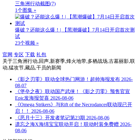
三角洲行动截图
(7)
1个图集 »
爆破？还能这么爆！| 【黑潮爆破】7月14日开启首次测
试
23个视频 »
官网
专区
下载
礼包
关于
三角洲行动,回声,新赛季,烽火地带,多栖战场,古墓丽影,联
动,猛攻节,藏品,干员
的新闻
《影之刃零》联动全球热门网游！超帅海报发布
2026-
08-07
《堡垒之夜》联动国产武侠！《影之刃零》预售官宣
Epic发海报贺喜
2026-08-06
《Omega Strikers》与Rift of the Necrodancer联动现已开
启！！
2026-08-06
《恶月十三》开发者笔记第23期
2026-08-06
遗忘之海X海绵宝宝联动开启！联动时装免费赠
2026-
08-06