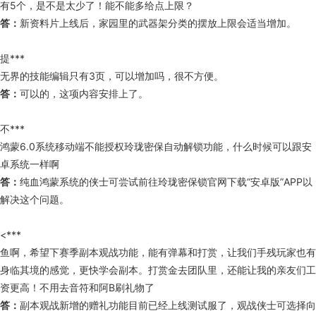
有5个，是不是太少了！能不能多给点上限？
答：
新资料片上线后，家园里的武器架分类的摆放上限会适当增加。
提***
无界的技能编辑只有3页，可以增加吗，很不方便。
答：
可以的，这项内容安排上了。
不***
鸿蒙6.0系统移动端不能授权玲珑密保自动解锁功能，什么时候可以跟安
卓系统一样啊
答：
纯血鸿蒙系统的侠士可尝试前往玲珑密保锁官网下载“安卓版”APP以
解决这个问题。
<***
鱼啊，希望下赛季副本观战功能，能有弹幕和打赏，让我们手残玩家也有
身临其境的感觉，更快学会副本。打赏金去团队里，还能让我的亲友们工
资更高！不用去音符和阿B刷礼物了
答：
副本观战新增的赠礼功能目前已经上线测试服了，观战侠士可选择向