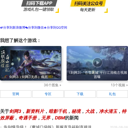
分享到新浪微博
分享到微信
分享到QQ空间
t
w
z
我想了解这个游戏：
《剑网3》“苍雪龙城”平行江湖概念视频
剑网3（剑网3无界）截图
(6)
首曝
36个图集 »
13个视频 »
官网
专区
下载
礼包
关于
剑网3
，
新资料片
，
暗影千机
，
秘境
，
大战
，
净水清玉
，
特
效屏蔽
，
奇遇手册
，
无界
，
DBM
的新闻
告别慢升级！《魔域口袋版》新服直升福利直接送
2026-08-06