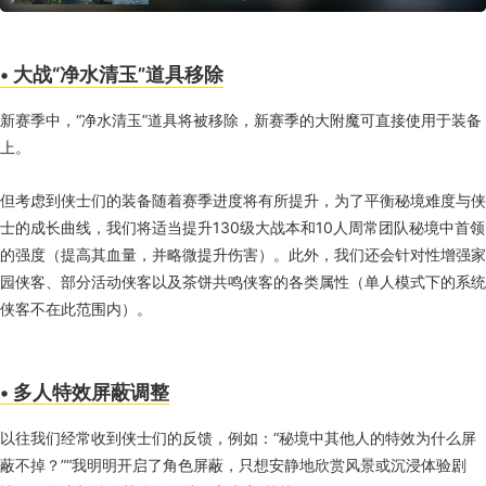
相比之下，《剑网3：无界》不仅有着积淀了几近14年
的内容优势，不计后果的成本投入，也给了玩家足够的
诚意和安全感。二者相辅相成，《剑网3：无界》成为
MMO手游领域的一匹黑马，只是时间问题罢了...
• 大战“净水清玉”道具移除
新赛季中，“净水清玉”道具将被移除，新赛季的大附魔可直接使用于装备
上。
但考虑到侠士们的装备随着赛季进度将有所提升，为了平衡秘境难度与侠
士的成长曲线，我们将适当提升130级大战本和10人周常团队秘境中首领
的强度（提高其血量，并略微提升伤害）。此外，我们还会针对性增强家
园侠客、部分活动侠客以及茶饼共鸣侠客的各类属性（单人模式下的系统
侠客不在此范围内）。
• 多人特效屏蔽调整
以往我们经常收到侠士们的反馈，例如：“秘境中其他人的特效为什么屏
蔽不掉？”“我明明开启了角色屏蔽，只想安静地欣赏风景或沉浸体验剧