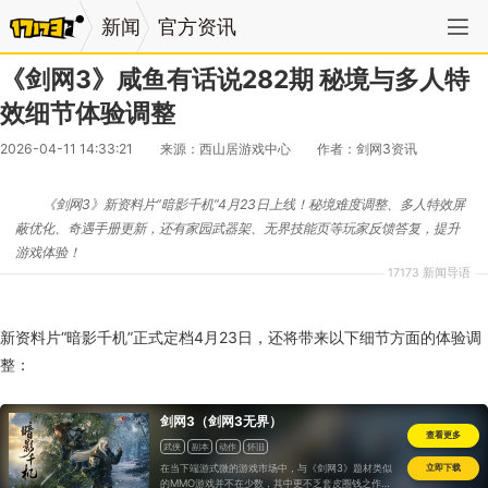
新闻
官方资讯
《剑网3》咸鱼有话说282期 秘境与多人特
效细节体验调整
2026-04-11 14:33:21
来源：西山居游戏中心
作者：剑网3资讯
《剑网3》新资料片“暗影千机”4月23日上线！秘境难度调整、多人特效屏
蔽优化、奇遇手册更新，还有家园武器架、无界技能页等玩家反馈答复，提升
游戏体验！
17173 新闻导语
新资料片“暗影千机”正式定档4月23日，还将带来以下细节方面的体验调
整：
剑网3（剑网3无界）
查看更多
武侠
副本
动作
怀旧
在当下端游式微的游戏市场中，与《剑网3》题材类似
立即下载
的MMO游戏并不在少数，其中更不乏套皮圈钱之作。