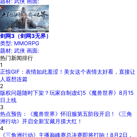
题材: 武侠
画面:
剑网3（剑网3无界）
类型: MMORPG
题材: 武侠
画面:
热门新闻排行
1
正惊GIF：表情如此羞涩！美女这个表情太好看，直接让
人遐想连篇
2
版权问题随时下架？玩家自制虚幻5《魔兽世界》8月15
日上线
3
热点预告：《魔兽世界》怀旧服第五阶段开启！《三角
洲行动》开启全新宝藏月摸大红！
4
《三角洲行动》主播巅峰赛总决赛即将打响！8月2日，