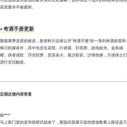
高质量并不被裁剪。
• 奇遇手册更新
随着赛季进度的推进，新资料片还将公开“奇遇手册”的一系列奇遇前置和
每日机缘条件，其中包含生花笔、行者愿、归苍莽、故地拾光、金风倾
楼、侠者成歌、浮光织梦、昆吾余火、孤沙影寂、沙海劫缘，方便侠士们
进行尝试触发。
近期反馈内容答复
妮***
马上新门派的老等级橙武就来了，家园武器展示架的摆放数量上限还是只