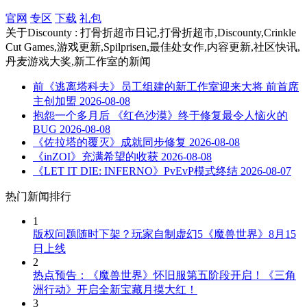
官网
专区
下载
礼包
关于
Discounty : 打骨折超市日记,打骨折超市,Discounty,Crinkle
Cut Games,游戏更新,Spilprisen,最佳处女作,内容更新,社区快讯,
丹麦游戏大奖,新工作室
的新闻
前《逃离塔科夫》员工组建的新工作室迎来大将 前首席
主创加盟
2026-08-08
抱怨一个多月后 《红色沙漠》终于修复最令人恼火的
BUG
2026-08-08
《佐拉塔的覆灭》成就同步修复
2026-08-08
《inZOI》充满希望的收获
2026-08-08
《LET IT DIE: INFERNO》PvEvP模式终结
2026-08-07
热门新闻排行
1
版权问题随时下架？玩家自制虚幻5《魔兽世界》8月15
日上线
2
热点预告：《魔兽世界》怀旧服第五阶段开启！《三角
洲行动》开启全新宝藏月摸大红！
3