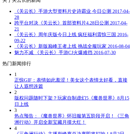
关于
关云长
的新闻
《关云长》手游大型资料片史诗霸业 今日公测
2017-04-
28
跨平台对决《关云长》首部资料片4.28日公测
2017-04-
21
《关云长》周年庆版今日上线 疯狂福利震惊三国
2016-
09-22
《关云长》新版巅峰王者上线 挑战全服玩家
2016-08-04
魅力不减 《关云长》手游CJ火爆难挡
2016-07-30
热门新闻排行
1
正惊GIF：表情如此羞涩！美女这个表情太好看，直接
让人遐想连篇
2
版权问题随时下架？玩家自制虚幻5《魔兽世界》8月15
日上线
3
热点预告：《魔兽世界》怀旧服第五阶段开启！《三角
洲行动》开启全新宝藏月摸大红！
4
《三角洲行动》主播巅峰赛总决赛即将打响！8月2日，