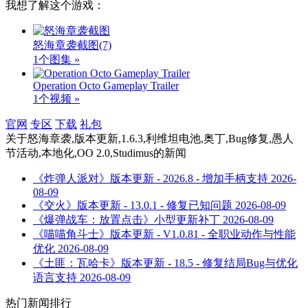
我想了解这个游戏：
怒海章袭截图
(7)
1个图集 »
Operation Octo Gameplay Trailer
1个视频 »
官网
专区
下载
礼包
关于
怒海章袭,版本更新,1.6.3,利维坦电池,奥丁,Bug修复,愚人
节活动,本地化,OO 2.0,Studimus
的新闻
《炸弹人派对》版本更新 - 2026.8 - 增加手柄支持
2026-
08-09
《交火》版本更新 - 13.0.1 - 修复已知问题
2026-08-09
《爆弹战车：放置点击》小型更新补丁
2026-08-09
《喵喵角斗士》版本更新 - V1.0.81 - 全职业动作与性能
优化
2026-08-09
《土匪：瓦哈卡》版本更新 - 18.5 - 修复结局Bug与优化
语言支持
2026-08-09
热门新闻排行