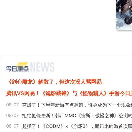
《剑心雕龙》解散了，但这次没人骂网易
腾讯VS网易！《诡影藏锋》与《怪物猎人》手游今日
08-07
夯爆了！下半年新游有点离谱，谁会成为下一个现象
08-07
拒绝氪佬垄断！韩厂MMO《宙斯：傲慢之神》公测
08-07
起猛了！《CODM》×《崩坏3》，腾讯米哈游首次