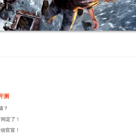
开测
级？
时间定了！
联动官宣！