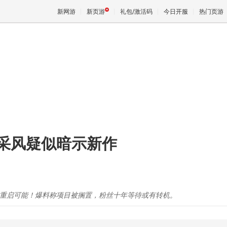
新网游
新页游
礼包/激活码
今日开服
热门页游
魔兽
天堂
王权与
采风疑似暗示新作
作重启可能！爆料称项目被搁置，粉丝十年等待或有转机。