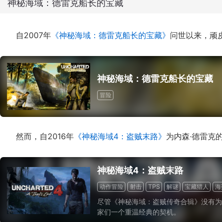
神秘海域：德雷克船长的宝藏
自2007年
《神秘海域：德雷克船长的宝藏》
问世以来，顽皮
神秘海域：德雷克船长的宝藏
冒险
然而，自2016年
《神秘海域4：盗贼末路》
为内森·德雷克
神秘海域4：盗贼末路
动作冒险
射击
TPS
解谜
宝藏猎人
海
尽管《神秘海域：盗贼传奇合辑》没有为
家们一个重温经典的契机。