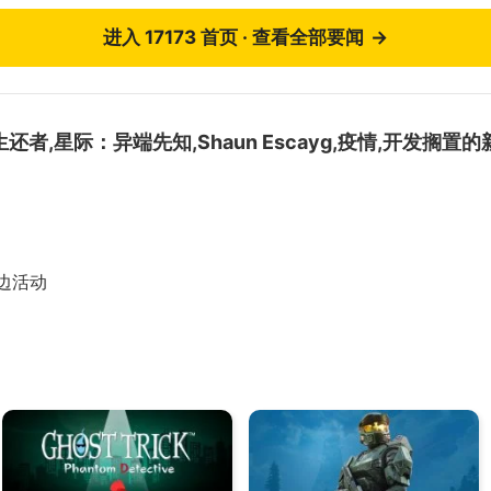
进入 17173 首页 · 查看全部要闻
→
者,星际：异端先知,Shaun Escayg,疫情,开发搁置
的
周边活动