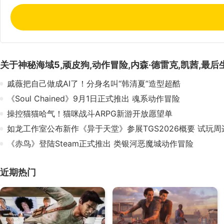
关于
神秘海域5,顽皮狗,动作冒险,内森·德雷克,凯茜,最后生还
戚薇把自己做成AI了！分身名叫“韩清夏”造型超酷
《Soul Chained》9月1日正式推出 魂系动作冒险
操控猫猫哈气！猫咪战斗ARPG新游开放愿望单
如龙工作室公布新作《异于天堂》参展TGS2026概要 试玩
《赤鸟》登陆Steam正式推出 类银河恶魔城动作冒险
近期热门