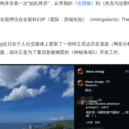
狗并非第一次“始乱终弃”，从早期的
《古惑狼》
到《杰克与达斯
新科幻IP《星际：异端先知》（Intergalactic: The 
cayg近日在个人社交媒体上更新了一张特立尼达历史遗迹（网友
题，或许正是为了重启曾被搁置的《神秘海域5》开发工作。