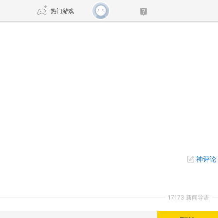
热门游戏
DNF
传奇4
剑网3旗舰版
新天龙八部
自由
诛仙世界
仙剑世界
神评论
17173 新闻导语