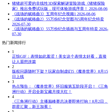
猪猪超可爱的非线性3D探索解谜冒险游戏《猪猪探险
家》推出免费试玩版，现可体验游戏序章！
2026-08-06
《战场的赋格曲3》五周年纪念视频1
2026-08-06
《战场的赋格曲2》55万份纪念贺图与5周年纪念特卖
2026-07-30
《战场的赋格曲3》55万份纪念插画与五周年特卖
2026-
07-30
热门新闻排行
1
正惊GIF：表情如此羞涩！美女这个表情太好看，直接
让人遐想连篇
2
版权问题随时下架？玩家自制虚幻5《魔兽世界》8月15
日上线
3
热点预告：《魔兽世界》怀旧服第五阶段开启！《三角
洲行动》开启全新宝藏月摸大红！
4
《三角洲行动》主播巅峰赛总决赛即将打响！8月2日，
群星汇聚，新王加冕！
5