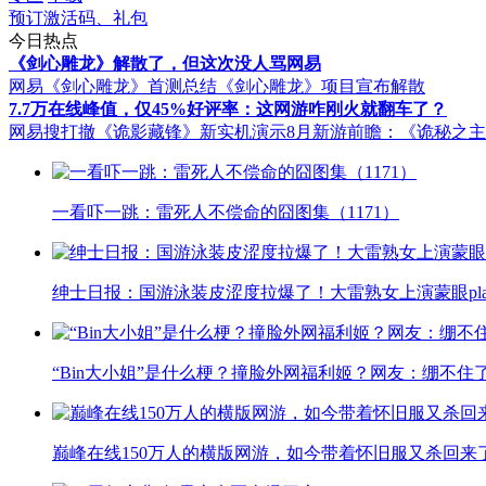
预订激活码、礼包
今日热点
《剑心雕龙》解散了，但这次没人骂网易
网易《剑心雕龙》首测总结
《剑心雕龙》项目宣布解散
7.7万在线峰值，仅45%好评率：这网游咋刚火就翻车了？
网易搜打撤《诡影藏锋》新实机演示
8月新游前瞻：《诡秘之
一看吓一跳：雷死人不偿命的囧图集（1171）
绅士日报：国游泳装皮涩度拉爆了！大雷熟女上演蒙眼pla
“Bin大小姐”是什么梗？撞脸外网福利姬？网友：绷不住
巅峰在线150万人的横版网游，如今带着怀旧服又杀回来