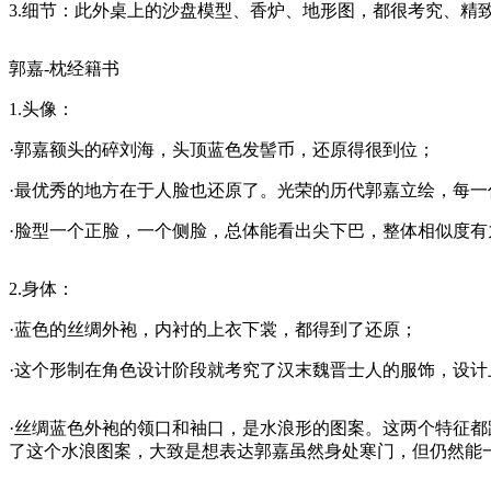
3.细节：此外桌上的沙盘模型、香炉、地形图，都很考究、精
郭嘉-枕经籍书
1.头像：
·郭嘉额头的碎刘海，头顶蓝色发髻币，还原得很到位；
·最优秀的地方在于人脸也还原了。光荣的历代郭嘉立绘，每
·脸型一个正脸，一个侧脸，总体能看出尖下巴，整体相似度
2.身体：
·蓝色的丝绸外袍，内衬的上衣下裳，都得到了还原；
·这个形制在角色设计阶段就考究了汉末魏晋士人的服饰，设
·丝绸蓝色外袍的领口和袖口，是水浪形的图案。这两个特征
了这个水浪图案，大致是想表达郭嘉虽然身处寒门，但仍然能