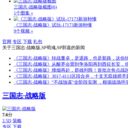
三国志·战略版截图
(6)
1个图集 »
《三国志·战略版》试玩-17173新游秒懂
9个视频 »
官网
专区
下载
礼包
关于
三国志·战略版,SP荀彧,SP郭嘉
的新闻
《三国志·战略版》转战董卓，是退路，也是新路，这份
《三国志·战略版》从酸枣会盟到争洛阳再到西征长安，
《三国志·战略版》烽烟再起，群雄列阵！首批次焦点战
《三国志·战略版》3017-4111区段合并，十支无双雄师
《三国志·战略版》“不战蚀谋”全阶段实测 ，根据战场环
三国志·战略版
7.6
分
2.5D
策略
专区
下载