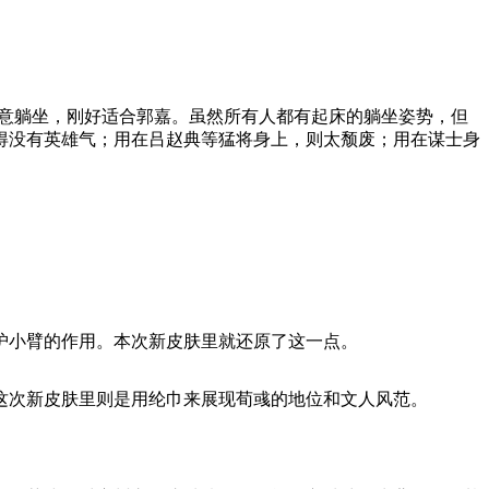
随意躺坐，刚好适合郭嘉。虽然所有人都有起床的躺坐姿势，但
得没有英雄气；用在吕赵典等猛将身上，则太颓废；用在谋士身
护小臂的作用。本次新皮肤里就还原了这一点。
这次新皮肤里则是用纶巾来展现荀彧的地位和文人风范。