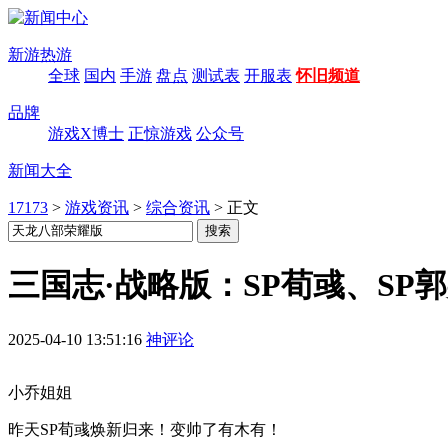
新游热游
全球
国内
手游
盘点
测试表
开服表
怀旧频道
品牌
游戏X博士
正惊游戏
公众号
新闻大全
17173
>
游戏资讯
>
综合资讯
>
正文
三国志·战略版：SP荀彧、SP
2025-04-10 13:51:16
神评论
小乔姐姐
昨天SP荀彧焕新归来！变帅了有木有！