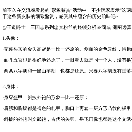
前不久在交流圈发起的“形象鉴赏”活动中，不少玩家表示“这
于这些新皮肤的细致鉴赏，感受其中蕴含的历史韵味吧~
@王道爵士：三国志系列忠实粉丝的逐帧分析
SP荀彧-渊图远算
1.头像：
·荀彧头顶的金边高冠是一比一还原的。侧面的金色云纹，帽檐
·面孔五官也是很好地还原了，一眼看去就是同一个人，没有换
·两条八字胡和一撮山羊胡，也都是还原。只要八字胡没有垂
2.身体：
·身穿盔甲，斜披外袍的形象一比一还原；
·肩膀和胸腹都是褐色的札甲，胸口上再套一层方形凸纹的板
·斜披的外袍叫文武袍，古代的关羽、岳飞画像也都是这个文武