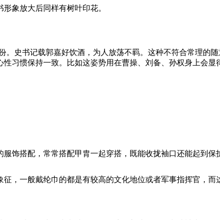
书形象放大后同样有树叶印花。
身份。史书记载郭嘉好饮酒，为人放荡不羁。这种不符合常理的
心性习惯保持一致。比如这姿势用在曹操、刘备、孙权身上会显
的服饰搭配，常常搭配甲胄一起穿搭，既能收拢袖口还能起到保
象征，一般戴纶巾的都是有较高的文化地位或者军事指挥官，而