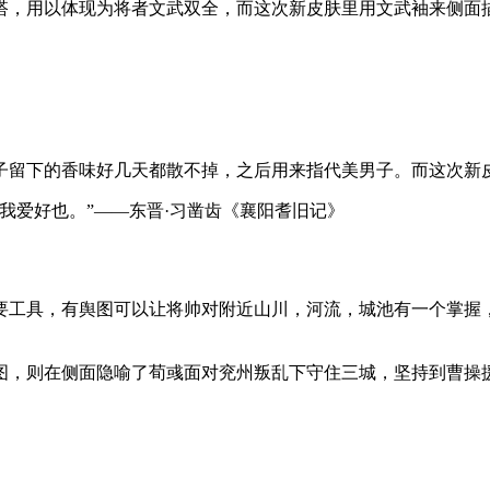
搭，用以体现为将者文武双全，而这次新皮肤里用文武袖来侧面
子留下的香味好几天都散不掉，之后用来指代美男子。而这次新
我爱好也。”——东晋·习凿齿《襄阳耆旧记》
要工具，有舆图可以让将帅对附近山川，河流，城池有一个掌握
图，则在侧面隐喻了荀彧面对兖州叛乱下守住三城，坚持到曹操