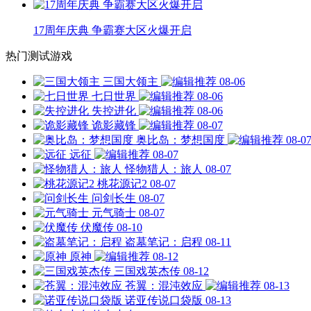
17周年庆典 争霸赛大区火爆开启
热门测试游戏
三国大领主
08-06
七日世界
08-06
失控进化
08-06
诡影藏锋
08-07
奥比岛：梦想国度
08-0
远征
08-07
怪物猎人：旅人
08-07
桃花源记2
08-07
问剑长生
08-07
元气骑士
08-07
伏魔传
08-10
盗墓笔记：启程
08-11
原神
08-12
三国戏英杰传
08-12
苍翼：混沌效应
08-13
诺亚传说口袋版
08-13