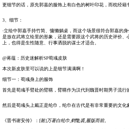
更细节的话，原先郭嘉的服饰上有白色的树叶印花，而枕经籍
3、细节：
·立绘中郭嘉手持竹简、慵懒躺桌，而这个场景很符合郭嘉的
是放在武将立绘里的形象，还是需要跟这个武将的历史评价、
上，也得是生性随意、行事洒脱的谋士才适合。
@蒋蕴：历史迷解析SP荀彧皮肤
本次新皮肤里可以说的上是细节满满啊！
细节一：荀彧身上的服饰
首先是荀彧手臂处的臂鞲，臂鞲作为汉代到魏晋时期男子流行
然后是荀彧头上戴正是纶巾，纶巾在古代是有非常重要的文化
《晋书谢安传》：[谢]
万著白纶巾,鹤
氅
裘,履版而前。