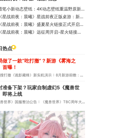
蜡笔小新动态壁纸：4K动态壁纸重温野原新之助的童年回忆-千千壁纸
《星战前夜：晨曦》星战前夜正版桌游：新伊甸之战众筹预热开启
《星战前夜：晨曦》盛夏星火链接正式开启，超多奖励等你拿！
《星战前夜：晨曦》远征周开启-星火链接启动！
日热点
易做了一款“吃打撤”？新游《雾海之
》首曝！
搜打撤《诡影藏锋》新实机演示
8月新游前瞻：《诡秘之主》领衔
时准备下架？玩家自制虚幻5《魔兽世
》即将上线
兽世界》国服整治公告
《魔兽世界》TBC周年大更：双经典团本回归！