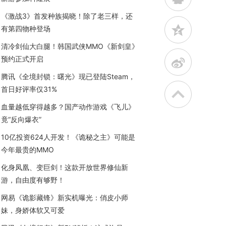
《激战3》首发种族揭晓！除了老三样，还
z
有第四物种登场
清冷剑仙大白腿！韩国武侠MMO《新剑皇》
预约正式开启
t
腾讯《全境封锁：曙光》现已登陆Steam，
首日好评率仅31%
血量越低穿得越多？国产动作游戏《飞儿》
竟“反向爆衣”
10亿投资624人开发！《诡秘之主》可能是
今年最贵的MMO
化身凤凰、变巨剑！这款开放世界修仙新
游，自由度有够野！
网易《诡影藏锋》新实机曝光：俏皮小师
妹，身娇体软又可爱