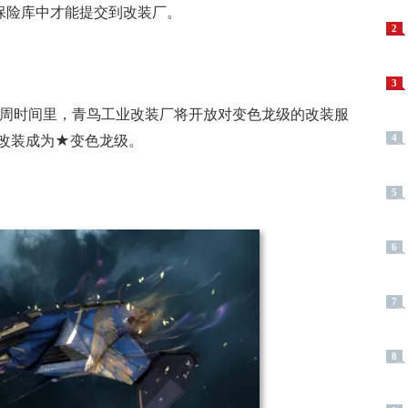
保险库中才能提交到改装厂。
2
3
00，在四周时间里，青鸟工业改装厂将开放对变色龙级的改装服
改装成为★变色龙级。
4
5
6
7
8