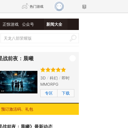
热门游戏
正惊游戏
公众号
新闻大全
DNF
传奇4
剑网3旗舰版
新天龙八部
星战前夜：晨曦
自由
诛仙世界
新仙侠5
3D
科幻
即时
MMORPG
专区
下载
预订激活码、礼包
星战前夜：晨曦》最新动态