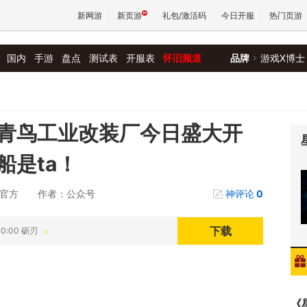
新网游
新页游
礼包/激活码
今日开服
热门页游
国内
手游
盘点
测试表
开服表
怀旧频道
品牌
游戏X博士
魔兽
天堂
青鸟工业改装厂今日盛大开
船是ta！
王权与
e官方
作者：公众号
神评论
0
下载
00:00 砺刃
《