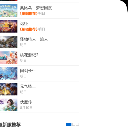
奥比岛：梦想国度
明日
远征
明日
怪物猎人：旅人
明日
桃花源记2
明日
问剑长生
明日
元气骑士
明日
伏魔传
8月10日
游新服推荐