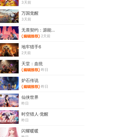
3天前
万国觉醒
3天前
无畏契约：源能行动
2天前
地牢猎手6
2天前
天堂：血统
昨日
炉石传说
昨日
仙侠世界
昨日
时空猎人·觉醒
昨日
闪耀暖暖
昨日