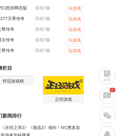
梦幻西游网页版
双线1服
梦幻西游网页版
玩游戏
9377天尊传奇
双线1服
维京传奇
玩游戏
天尊传奇
双线1服
维京传奇
玩游戏
维京传奇
双线1服
梦幻西游网页版
玩游戏
天尊传奇
双线1服
梦幻西游网页版
玩游戏
牌栏目
反馈
怀旧游戏榜
0
正经游戏
w
门新闻排行
《永恒之塔2》《激战3》领衔！NC携多款
q
新游参加科隆展