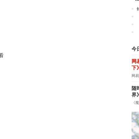
今
看
网
下
网易
随
界
《魔