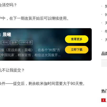
会清空吗？
户中，在下一期改装开始后可以继续使用。
：晨曦
查看更多
即时
副本
计时收费
服《星战前夜：晨曦》，在各个“外围”方
立即下载
品
近中国玩家，稍加宣传，相信这次国服开测
有很多的新玩家涌入——但游戏在玩法上并
于萌新玩家而让步太多，登陆时送一点小礼
么不让我提交？
最大的妥协；或许这幅板着脸的劲儿，才是
所在吧。
条件——提交后，剩余欧米伽时间需要大于90天整。
热
1