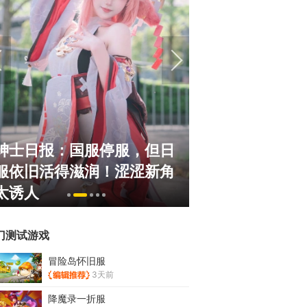
绅士日报：国服停服，但日
《冒险岛》怀旧
服依旧活得滋润！涩涩新角
斗！国服人满为
太诱人
挂猖狂
门测试游戏
冒险岛怀旧服
3天前
降魔录一折服