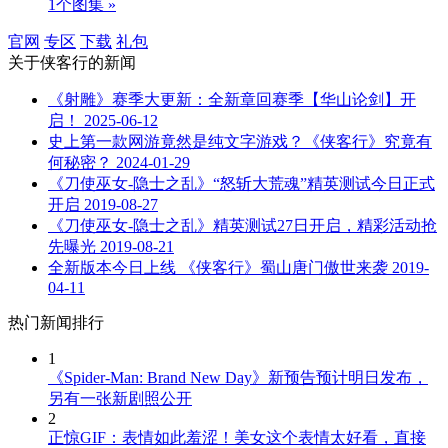
1个图集 »
官网
专区
下载
礼包
关于
侠客行
的新闻
《射雕》赛季大更新：全新章回赛季【华山论剑】开
启！
2025-06-12
史上第一款网游竟然是纯文字游戏？《侠客行》究竟有
何秘密？
2024-01-29
《刀使巫女-隐士之乱》“怒斩大荒魂”精英测试今日正式
开启
2019-08-27
《刀使巫女-隐士之乱》精英测试27日开启，精彩活动抢
先曝光
2019-08-21
全新版本今日上线 《侠客行》蜀山唐门傲世来袭
2019-
04-11
热门新闻排行
1
《Spider-Man: Brand New Day》新预告预计明日发布，
另有一张新剧照公开
2
正惊GIF：表情如此羞涩！美女这个表情太好看，直接