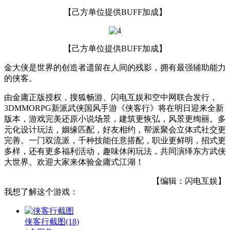
【己方单位提供BUFF加成】
【己方单位提供BUFF加成】
金大侠是世界的创造者遗留在人间的残影，拥有最强辅助能力
的侠客。
由金庸正版授权，搜狐畅游、闪电互娱和空中网联合发行，
3DMMORPG新派武侠国风手游《侠客行》将在明日迎来全新
版本，游戏完美还原小说场景，建筑更恢弘，风景更绚丽。多
元化设计玩法，姻缘匹配，好友相约，帮派聚会立体式社交更
完善。一门双流派，千种技能任意搭配，职业更鲜明，招式更
多样，还有更多福利活动，趣味休闲玩法，共同演绎东方武侠
大世界。欢迎大家来体验金庸式江湖！
【编辑：闪电互娱】
我想了解这个游戏：
侠客行截图
(18)