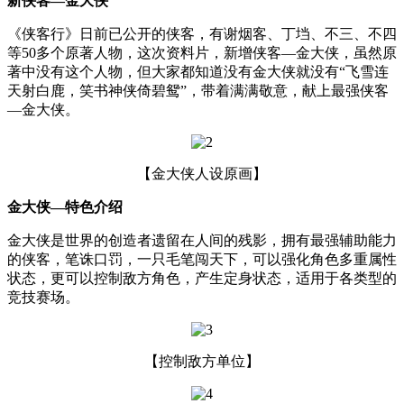
新侠客—金大侠
《侠客行》日前已公开的侠客，有谢烟客、丁垱、不三、不四
等50多个原著人物，这次资料片，新增侠客—金大侠，虽然原
著中没有这个人物，但大家都知道没有金大侠就没有“飞雪连
天射白鹿，笑书神侠倚碧鸳”，带着满满敬意，献上最强侠客
—金大侠。
【金大侠人设原画】
金大侠—特色介绍
金大侠是世界的创造者遗留在人间的残影，拥有最强辅助能力
的侠客，笔诛口罚，一只毛笔闯天下，可以强化角色多重属性
状态，更可以控制敌方角色，产生定身状态，适用于各类型的
竞技赛场。
【控制敌方单位】