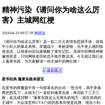
精神污染《请问你为啥这么厉
害》主城网红梗
2018-04-10 09:57:39
神评论
《请问你为啥这么厉害》是一款二次元表情包恶搞手游，游戏
中小剑人的暴走表情、穿越战斗、奇葩宠物，无不使人感到惊
喜连连，让很多80后玩家唤醒了童年记忆。游戏中的网络神梗
遍地皆是，只怕网络老司机也不能尽数说清。今天就让我们走
上蓬莱东路，为大家解读一些主城中的网红梗！
星爷经典 蓬莱东路来耍宝
在星爷的降魔篇中有一句很著名的台词：“想当年，我手拿着
两把西瓜刀，从南天门一直砍到蓬莱东路，来回砍了三天三
夜，血流成河啊！”蓬莱东路这么无厘头的地方，就在游戏的
主城中，大众澡堂和UYK门前的那条街便是此路。现在小剑