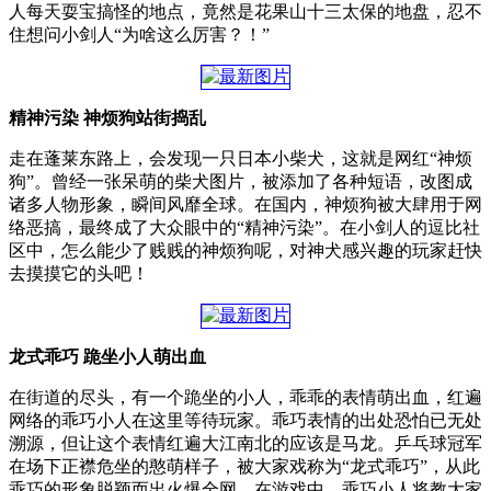
人每天耍宝搞怪的地点，竟然是花果山十三太保的地盘，忍不
住想问小剑人“为啥这么厉害？！”
精神污染 神烦狗站街捣乱
走在蓬莱东路上，会发现一只日本小柴犬，这就是网红“神烦
狗”。曾经一张呆萌的柴犬图片，被添加了各种短语，改图成
诸多人物形象，瞬间风靡全球。在国内，神烦狗被大肆用于网
络恶搞，最终成了大众眼中的“精神污染”。在小剑人的逗比社
区中，怎么能少了贱贱的神烦狗呢，对神犬感兴趣的玩家赶快
去摸摸它的头吧！
龙式乖巧 跪坐小人萌出血
在街道的尽头，有一个跪坐的小人，乖乖的表情萌出血，红遍
网络的乖巧小人在这里等待玩家。乖巧表情的出处恐怕已无处
溯源，但让这个表情红遍大江南北的应该是马龙。乒乓球冠军
在场下正襟危坐的憨萌样子，被大家戏称为“龙式乖巧”，从此
乖巧的形象脱颖而出火爆全网。在游戏中，乖巧小人将教大家