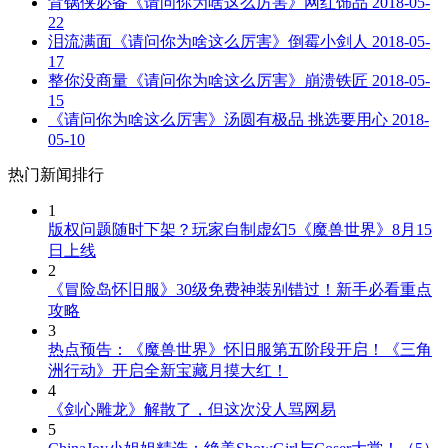
背锅侠必备《请问你为啥这么厉害》网红饰品
2018-05-
22
泪流满面《请问你为啥这么厉害》倒霉小剑人
2018-05-
17
整你没商量《请问你为啥这么厉害》崩溃铁匠
2018-05-
15
《请问你为啥这么厉害》汤圆有极品 挑选要用心
2018-
05-10
热门新闻排行
1
版权问题随时下架？玩家自制虚幻5《魔兽世界》8月15
日上线
2
《冒险岛怀旧服》30级免费神装别错过！新手必看重点
攻略
3
热点预告：《魔兽世界》怀旧服第五阶段开启！《三角
洲行动》开启全新宝藏月摸大红！
4
《剑心雕龙》解散了，但这次没人骂网易
5