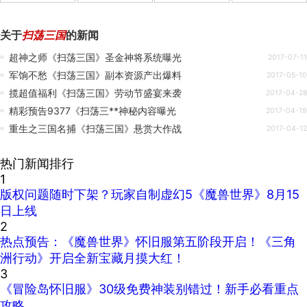
关于
扫荡三国
的新闻
超神之师《扫荡三国》圣金神将系统曝光
2017-07-11
军饷不愁《扫荡三国》副本资源产出爆料
2017-05-10
揽超值福利《扫荡三国》劳动节盛宴来袭
2017-04-28
精彩预告9377《扫荡三**神秘内容曝光
2017-04-19
重生之三国名捕《扫荡三国》悬赏大作战
2017-04-12
热门新闻排行
1
版权问题随时下架？玩家自制虚幻5《魔兽世界》8月15
日上线
2
热点预告：《魔兽世界》怀旧服第五阶段开启！《三角
洲行动》开启全新宝藏月摸大红！
3
《冒险岛怀旧服》30级免费神装别错过！新手必看重点
攻略