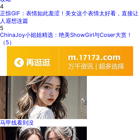
4
正惊GIF：表情如此羞涩！美女这个表情太好看，直接让
人遐想连篇
5
ChinaJoy小姐姐精选：绝美ShowGirl与Coser大赏！
（5）
马甲线看到没