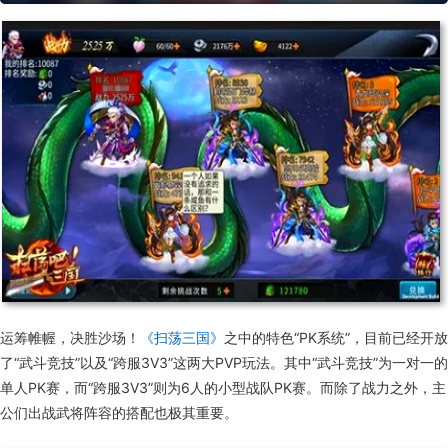
运筹帷幄，决胜沙场！
《扫荡三国》
之中的特色“PK系统”，目前已经开放
了“武斗竞技”以及“跨服3V3”这两大PVP玩法。其中“武斗竞技”为一对一的
单人PK赛，而“跨服3V3”则为6人的小型战队PK赛。而除了战力之外，主
公们出战武将阵容的搭配也极其重要。