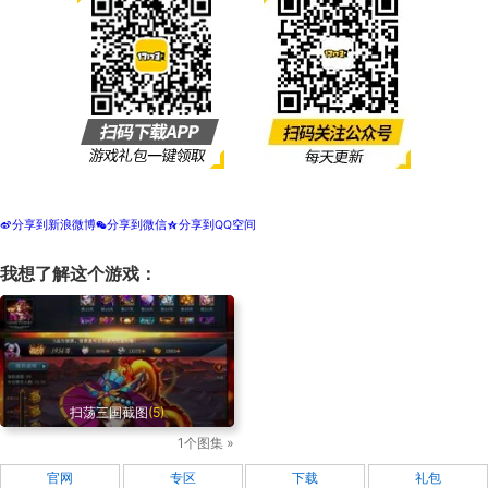
分享到新浪微博
分享到微信
分享到QQ空间
t
w
z
我想了解这个游戏：
扫荡三国截图
(5)
1个图集 »
官网
专区
下载
礼包