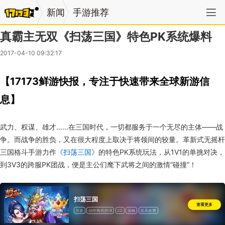
新闻
手游推荐
真霸主无双《扫荡三国》特色PK系统爆料
2017-04-10 09:32:17
【17173鲜游快报，专注于快速带来全球新游信
息】
武力、权谋、雄才......在三国时代，一切都服务于一个无尽的主体——战
争。而战争的胜负，又在很大程度上取决于将领间的较量。革新式无摇杆
三国格斗手游力作
《扫荡三国》
的特色PK系统玩法，从1V1的单挑对决，
到3V3的跨服PK团战，便是主公们麾下武将之间的激情“碰撞”！
扫荡三国
查看更多
历史
动作角色扮演
2D
策略
道具收费