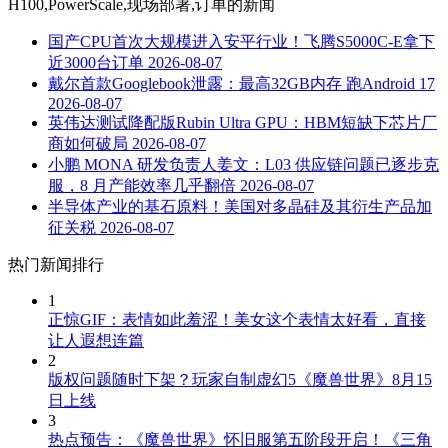
H100,PowerScale,现场部署,订单
的新闻
国产CPU首次大规模进入安平行业！飞腾S5000C-E拿下
近3000台订单
2026-08-07
戴尔首款Googlebook泄露：最高32GB内存 跑Android 17
2026-08-07
英伟达测试降配版Rubin Ultra GPU：HBM短缺下芯片厂
商如何破局
2026-08-07
小鹏 MONA 研发负责人姜文：L03 供应链问题已逐步克
服，8 月产能效率几乎翻倍
2026-08-07
半导体产业的基石原料！美国对多晶硅及其衍生产品加
征关税
2026-08-07
热门新闻排行
1
正惊GIF：表情如此羞涩！美女这个表情太好看，直接
让人遐想连篇
2
版权问题随时下架？玩家自制虚幻5《魔兽世界》8月15
日上线
3
热点预告：《魔兽世界》怀旧服第五阶段开启！《三角