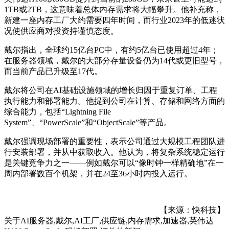
1TB或2TB，这意味着总体内存需求将大幅攀升。他补充称，
新建一座内存工厂大约需要四年时间，而行业2023年的低迷状
况使供应商对投资持谨慎态度。
戴尔指出，全球约15亿台PC中，有约5亿台已使用超过4年；
在服务器领域，戴尔的大部分存量设备仍为14代或更旧型号，
而当前产品已升级至17代。
戴尔将公司在AI基础设施领域的增长归因于重复订单、工程
执行能力和部署能力。他提到公司在计算、存储和网络方面的
综合能力，包括“Lightning File
System”、“PowerScale”和“ObjectScale”等产品。
戴尔强调现场部署的重要性，表示公司通过大规模工程团队进
行安装部署，并从中获取收入。他认为，将复杂系统稳定运行
是关键竞争力之一——例如戴尔可以“像时钟一样精确地”在一
周内部署数百个机架，并在24至36小时内投入运行。
【来源：快科技】
关于
AI服务器,戴尔,AI工厂,供应链,内存需求,加速器,英伟达