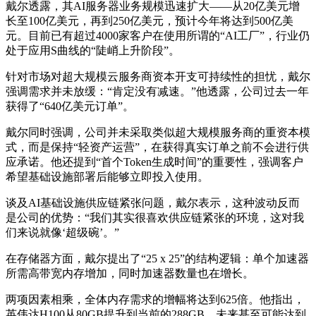
戴尔透露，其AI服务器业务规模迅速扩大——从20亿美元增
长至100亿美元，再到250亿美元，预计今年将达到500亿美
元。目前已有超过4000家客户在使用所谓的“AI工厂”，行业仍
处于应用S曲线的“陡峭上升阶段”。
针对市场对超大规模云服务商资本开支可持续性的担忧，戴尔
强调需求并未放缓：“肯定没有减速。”他透露，公司过去一年
获得了“640亿美元订单”。
戴尔同时强调，公司并未采取类似超大规模服务商的重资本模
式，而是保持“轻资产运营”，在获得真实订单之前不会进行供
应承诺。他还提到“首个Token生成时间”的重要性，强调客户
希望基础设施部署后能够立即投入使用。
谈及AI基础设施供应链紧张问题，戴尔表示，这种波动反而
是公司的优势：“我们其实很喜欢供应链紧张的环境，这对我
们来说就像‘超级碗’。”
在存储器方面，戴尔提出了“25 x 25”的结构逻辑：单个加速器
所需高带宽内存增加，同时加速器数量也在增长。
两项因素相乘，全体内存需求的增幅将达到625倍。他指出，
英伟达H100从80GB提升到当前的288GB，未来甚至可能达到