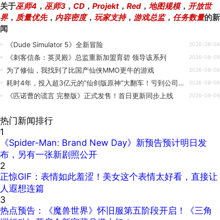
关于
巫师4
，
巫师3
，
CD
，
Projekt
，
Red
，
地图规模
，
开放世
界
，
质量优先
，
内容密度
，
玩家支持
，
游戏总监
，
任务数量
的新
闻
《Dude Simulator 5》全新冒险
2026-08-06
《刺客信条：英灵殿》总监重新加盟育碧 领导该系列
2026-08-06
为了修仙，我找到了比国产仙侠MMO更牛的游戏
2026-08-06
耗时4年，投入超3亿元的”仙剑版原神“大翻车！亏到公司几乎破产！
2026-08-06
《匹诺曹的谎言 完整版》正式发售！首日更新同步上线
2026-08-06
热门新闻排行
1
《Spider-Man: Brand New Day》新预告预计明日发
布，另有一张新剧照公开
2
正惊GIF：表情如此羞涩！美女这个表情太好看，直接让
人遐想连篇
3
热点预告：《魔兽世界》怀旧服第五阶段开启！《三角