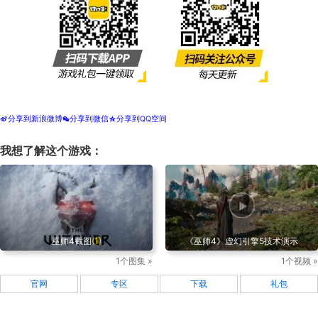
分享到新浪微博
分享到微信
分享到QQ空间
t
w
z
我想了解这个游戏：
巫师4截图
(1)
《巫师4》虚幻引擎5技术演示
1个图集 »
1个视频 »
官网
专区
下载
礼包