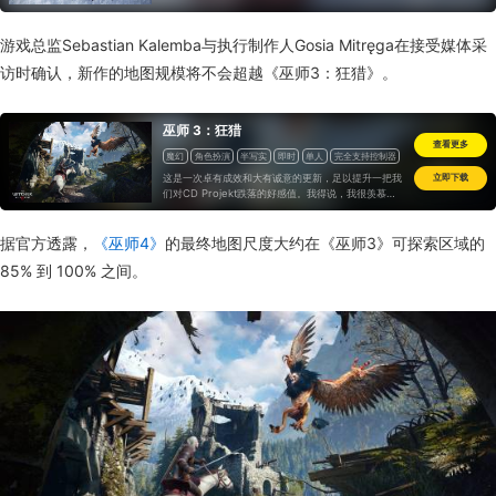
游戏总监Sebastian Kalemba与执行制作人Gosia Mitręga在接受媒体采
访时确认，新作的地图规模将不会超越《巫师3：狂猎》。
巫师 3：狂猎
查看更多
魔幻
角色扮演
半写实
即时
单人
完全支持控制器
一次性付费
这是一次卓有成效和大有诚意的更新，足以提升一把我
立即下载
们对CD Projekt跌落的好感值。我得说，我很羡慕那
些第一次体验《巫师 3》就是这一版本游戏的玩家，它
是迄今为止体验《巫师 3》的最佳版本。
据官方透露，
《巫师4》
的最终地图尺度大约在《巫师3》可探索区域的
85% 到 100% 之间。