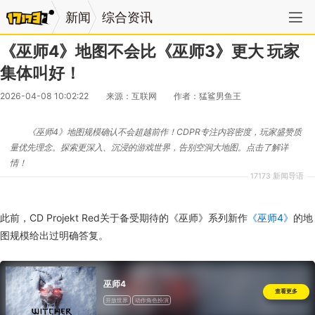
新闻
综合资讯
《巫师4》地图不会比《巫师3》更大 玩家
集体叫好！
2026-04-08 10:02:22
来源：互联网
作者：猛鲨男鱼王
《巫师4》地图规模确认不会超越前作！CDPR专注内容密度，玩家盛赞质
量优先理念。探索更深入、沉浸的游戏世界，告别空洞大地图。点击了解详
情！
17173 新闻导语
此前，CD Projekt Red关于备受期待的《巫师》系列新作
《巫师4》
的地
图规模给出过明确答复。
巫师4
查看更多
开放世界
动作角色扮演