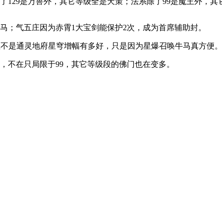
了129是万兽外，其它等级全是天策；法系除了99是魔王外，其
黑马；气五庄因为赤霄1大宝剑能保护2次，成为首席辅助封。
配。但不是通灵地府星穹增幅有多好，只是因为星爆召唤牛马真方便
，不在只局限于99，其它等级段的佛门也在变多。