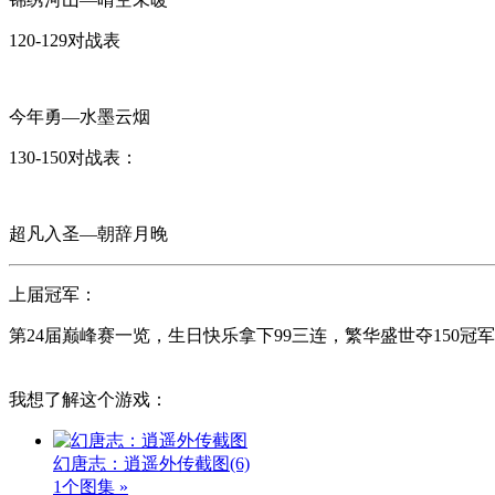
120-129对战表
今年勇—水墨云烟
130-150对战表：
超凡入圣—朝辞月晚
上届冠军：
第24届巅峰赛一览，生日快乐拿下99三连，繁华盛世夺150冠军
我想了解这个游戏：
幻唐志：逍遥外传截图
(6)
1个图集 »