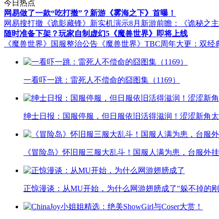
今日热点
网易做了一款“吃打撤”？新游《雾海之下》首曝！
网易搜打撤《诡影藏锋》新实机演示
8月新游前瞻：《诡秘之
随时准备下架？玩家自制虚幻5《魔兽世界》即将上线
《魔兽世界》国服整治公告
《魔兽世界》TBC周年大更：双经
一看吓一跳：雷死人不偿命的囧图集（1169）
绅士日报：国服停服，但日服依旧活得滋润！涩涩新角太
《冒险岛》怀旧服三服大乱斗！国服人满为患，台服外挂
正惊漫谈：从MU开始，为什么网游翅膀成了"躲不掉的刚