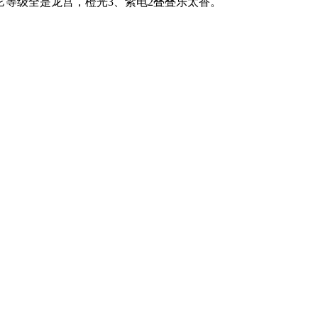
它等级全是龙宫，橙光3、紫电2叠叠乐太香。
。