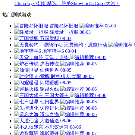
ChinaJoy小姐姐精选：绝美ShowGirl与Coser大赏！
热门测试游戏
冒险岛怀旧服
08-03
降魔录一折服
08-03
万国觉醒
08-03
无畏契约：源能行动
地牢猎手6
08-04
天堂：血统
08-05
炉石传说
08-05
仙侠世界
08-05
时空猎人·觉醒
08-05
闪耀暖暖
08-05
穿越火线
08-06
三国大领主
08-06
七日世界
08-06
失控进化
08-06
遗忘之海
08-06
大道仙途
08-06
不思议迷宫
08-06
诡影藏锋
08-07