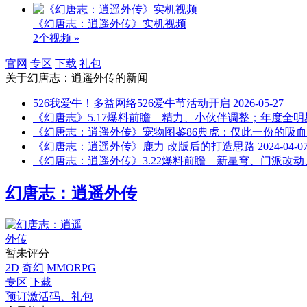
《幻唐志：逍遥外传》实机视频
2个视频 »
官网
专区
下载
礼包
关于
幻唐志：逍遥外传
的新闻
526我爱牛！多益网络526爱牛节活动开启
2026-05-27
《幻唐志》5.17爆料前瞻—精力、小伙伴调整；年度全
《幻唐志：逍遥外传》宠物图鉴86典虎：仅此一份的吸
《幻唐志：逍遥外传》鹿力 改版后的打造思路
2024-04-0
《幻唐志：逍遥外传》3.22爆料前瞻—新星穹、门派改
幻唐志：逍遥外传
暂未评分
2D
奇幻
MMORPG
专区
下载
预订激活码、礼包