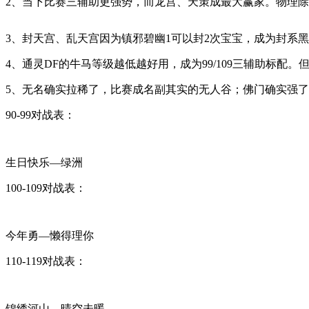
2、当下比赛三辅助更强势，而龙宫、天策成最大赢家。物理除
3、封天宫、乱天宫因为镇邪碧幽1可以封2次宝宝，成为封系
4、通灵DF的牛马等级越低越好用，成为99/109三辅助标
5、无名确实拉稀了，比赛成名副其实的无人谷；佛门确实强了
90-99对战表：
生日快乐—绿洲
100-109对战表：
今年勇—懒得理你
110-119对战表：
锦绣河山—晴空未暖