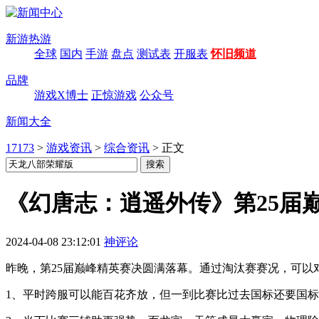
新游热游
全球
国内
手游
盘点
测试表
开服表
怀旧频道
品牌
游戏X博士
正惊游戏
公众号
新闻大全
17173
>
游戏资讯
>
综合资讯
>
正文
《幻唐志：逍遥外传》第25届
2024-04-08 23:12:01
神评论
昨晚，第25届巅峰精英赛决圆满落幕。通过淘汰赛赛况，可以
1、平时跨服可以能百花齐放，但一到比赛比过去国标还要国标