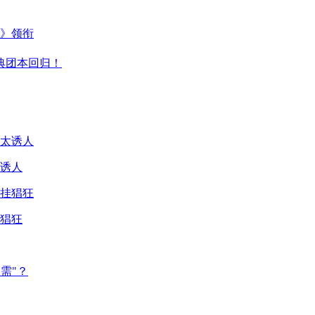
主》领衔
典团本回归！
诱人
猖狂
需"？