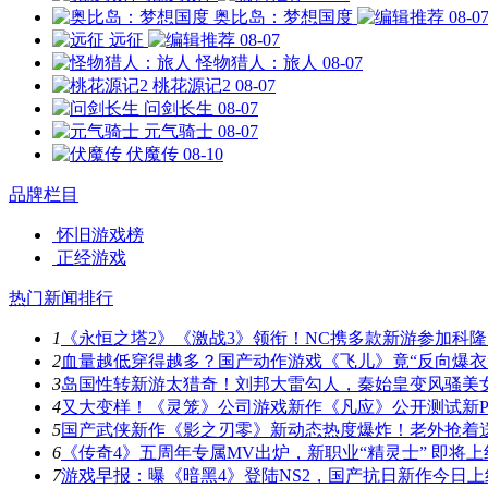
奥比岛：梦想国度
08-0
远征
08-07
怪物猎人：旅人
08-07
桃花源记2
08-07
问剑长生
08-07
元气骑士
08-07
伏魔传
08-10
品牌栏目
怀旧游戏榜
正经游戏
热门新闻排行
1
《永恒之塔2》《激战3》领衔！NC携多款新游参加科隆
2
血量越低穿得越多？国产动作游戏《飞儿》竟“反向爆衣
3
岛国性转新游太猎奇！刘邦大雷勾人，秦始皇变风骚美
4
又大变样！《灵笼》公司游戏新作《凡应》公开测试新P
5
国产武侠新作《影之刃零》新动态热度爆炸！老外抢着
6
《传奇4》五周年专属MV出炉，新职业“精灵士” 即将上
7
游戏早报：曝《暗黑4》登陆NS2，国产抗日新作今日上