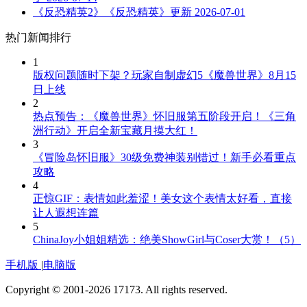
《反恐精英2》《反恐精英》更新
2026-07-01
热门新闻排行
1
版权问题随时下架？玩家自制虚幻5《魔兽世界》8月15
日上线
2
热点预告：《魔兽世界》怀旧服第五阶段开启！《三角
洲行动》开启全新宝藏月摸大红！
3
《冒险岛怀旧服》30级免费神装别错过！新手必看重点
攻略
4
正惊GIF：表情如此羞涩！美女这个表情太好看，直接
让人遐想连篇
5
ChinaJoy小姐姐精选：绝美ShowGirl与Coser大赏！（5）
手机版
|
电脑版
Copyright © 2001-2026 17173. All rights reserved.