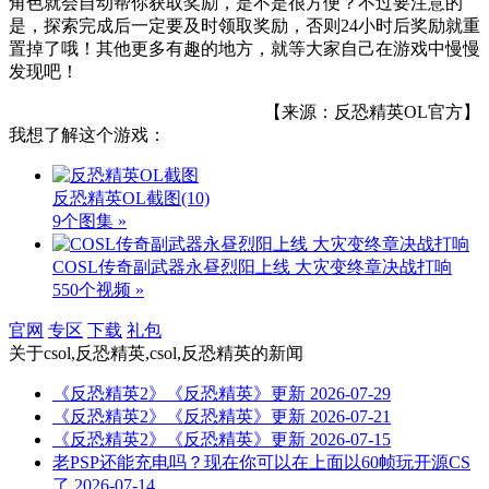
角色就会自动帮你获取奖励，是不是很方便？不过要注意的
是，探索完成后一定要及时领取奖励，否则24小时后奖励就重
置掉了哦！其他更多有趣的地方，就等大家自己在游戏中慢慢
发现吧！
【来源：反恐精英OL官方】
我想了解这个游戏：
反恐精英OL截图
(10)
9个图集 »
COSL传奇副武器永昼烈阳上线 大灾变终章决战打响
550个视频 »
官网
专区
下载
礼包
关于
csol,反恐精英,csol,反恐精英
的新闻
《反恐精英2》《反恐精英》更新
2026-07-29
《反恐精英2》《反恐精英》更新
2026-07-21
《反恐精英2》《反恐精英》更新
2026-07-15
老PSP还能充电吗？现在你可以在上面以60帧玩开源CS
了
2026-07-14