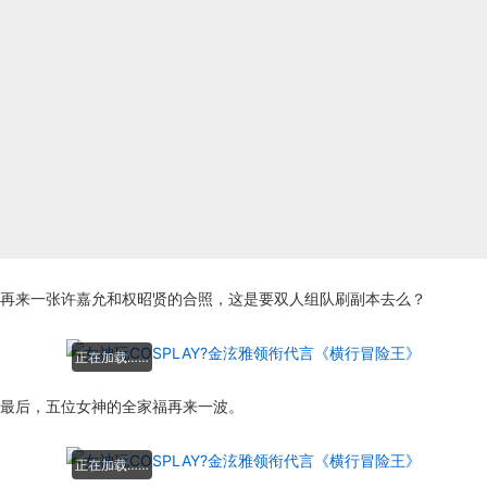
再来一张许嘉允和权昭贤的合照，这是要双人组队刷副本去么？
正在加载……
最后，五位女神的全家福再来一波。
正在加载……