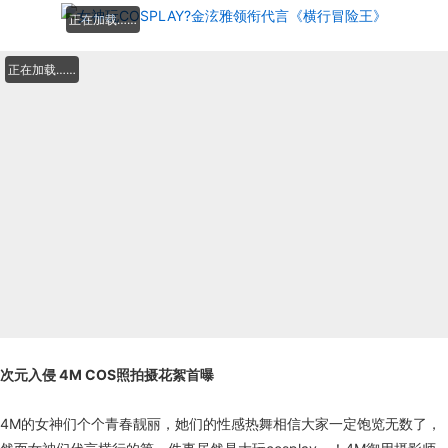
正在加载……
正在加载……
次元入侵 4M COS照拍摄花絮首曝
4M的女神们个个青春靓丽，她们的性感热舞相信大家一定饱览无数了，