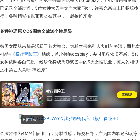
然而女神们代言横行的第一件事居然是大玩cosplay，！4M御用摄影师
已记录全部过程，5位女神大秀中文向大家问好，许嘉允亲自上阵畅玩横
行，各种精彩拍摄花絮尽在其中，一起抢鲜来看：
各种神还原 COS图集全放送个性尽显
韩国女团从来都是活跃于各大舞台、为粉丝带来引人尖叫的表演，而此次
4M与
《横行冒险王》
结缘，首次接触cosplay，尖叫系数依旧不减。5位
女神依照各自气质，纷纷化身成为游戏当中的5大女性职业，惊人的相似
度不禁让人高呼“神还原”！
横行冒险王
查看更多
魔幻
动作角色扮演
2D
格斗
道具收费
正在加载……
金泫雅作为4M的门面担当，身材性感，舞姿狂野，广为国内歌迷和玩家