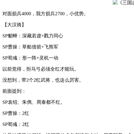
对面损兵4000，我方损兵2700，小优势。
【大汉骑】
SP貂蝉：深藏若虚+戮力同心
SP曹操：草船借箭+飞熊军
SP荀彧：形一阵+灵机一动
以前觉得，拒马弓必须全红才能玩。
没想到，带2个2红武将，也这么厉害。
前面提到：
SP袁绍、朱儁、周泰都不红。
SP曹操：2红
SP荀彧：2红