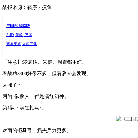
战报来源：霜序丶摸鱼
三国志·战略版
2.5D, 策略, 三国
查看更多
立即下载
【注意】SP袁绍、朱儁、周泰都不红。
看战功8900好像不多，但看敌人会发现。
太强了~
因为5队敌人，都是满红幻神。
第1队：满红拒马弓
对面的拒马弓，损失兵力更多。