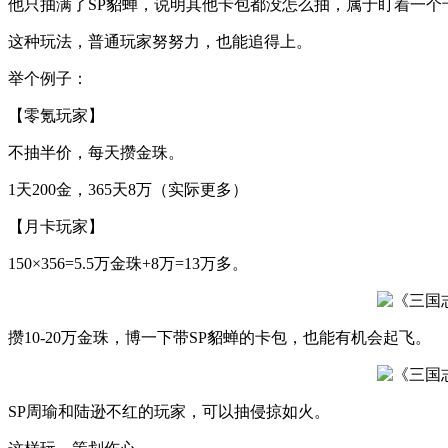
他只抽满了SP貂蝉，说明其他卡包都没怎么抽，属于盯着一个
这种玩法，普通玩家努努力，也能追得上。
举个例子：
【零氪玩家】
不抽半价，每天攒金珠。
1天200金，365天8万（实际更多）
【月卡玩家】
150×356=5.5万金珠+8万=13万多。
攒10-20万金珠，博一下带SP貂蝉的卡包，也能有机会起飞。
SP周瑜和陆逊不红的玩家，可以抽侵掠如火。