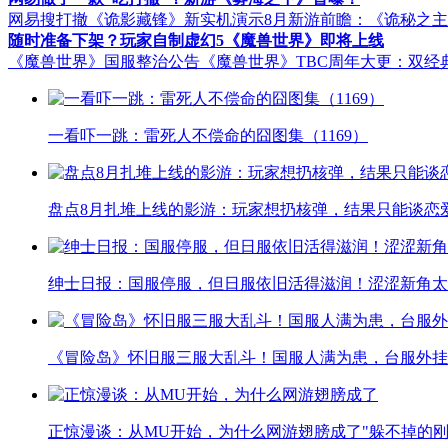
网易搜打撤《诡影藏锋》新实机演示
8月新游前瞻：《诡秘之
随时准备下架？玩家自制虚幻5《魔兽世界》即将上线
《魔兽世界》国服整治公告
《魔兽世界》TBC周年大更：双经
一看吓一跳：雷死人不偿命的囧图集（1169）
盘点8月扎堆上线的影游：玩家想扔核弹，结果只能谈恋
绅士日报：国服停服，但日服依旧活得滋润！涩涩新角太
《冒险岛》怀旧服三服大乱斗！国服人满为患，台服外挂
正惊漫谈：从MU开始，为什么网游翅膀成了"躲不掉的刚