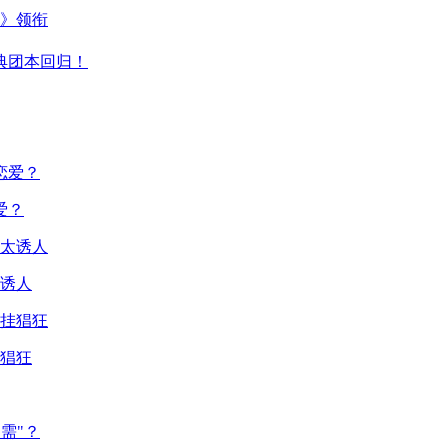
主》领衔
典团本回归！
爱？
诱人
猖狂
需"？