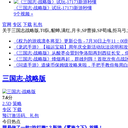
《三国志·战略版》试玩-17173新游秒懂
9个视频 »
官网
专区
下载
礼包
关于
三国志战略版,T0队,貂蝉,满红,月卡,SP曹操,SP荀彧,拒马弓
《权力的游戏凛冬将至》更新公告 - 7月30日上午11：00到
《龙武手游》【福运宝箱】周年庆全新活动玩法说明和攻
《三国志·战略版》从酸枣会盟到争洛阳再到西征长安，
《三国志·战略版》烽烟再起，群雄列阵！首批次焦点战
《问道手游》道缘币保姆级攻略来啦，手把手教你每周白
三国志·战略版
7.6
分
2.5D
策略
专区
下载
预订激活码、礼包
今日热点
网易做了一款“吃打撤”？新游《雾海之下》首曝！