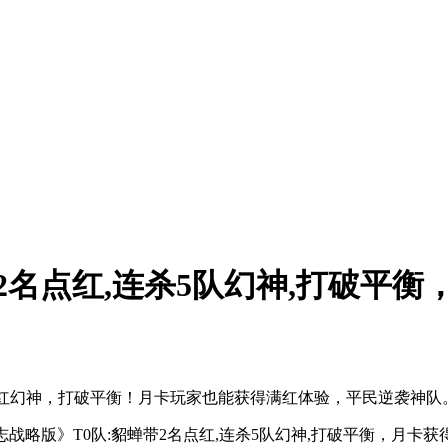
2名点红,连杀5队幻神,打破平
满红幻神，打破平衡！月卡玩家也能获得满红体验，平民逆袭神