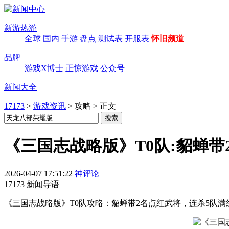
新游热游
全球
国内
手游
盘点
测试表
开服表
怀旧频道
品牌
游戏X博士
正惊游戏
公众号
新闻大全
17173
>
游戏资讯
>
攻略
>
正文
《三国志战略版》T0队:貂蝉带
2026-04-07 17:51:22
神评论
17173 新闻导语
《三国志战略版》T0队攻略：貂蝉带2名点红武将，连杀5队