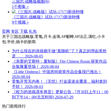
三国志·战略版截图
(6)
1个图集 »
《三国志·战略版》试玩-17173新游秒懂
9个视频 »
官网
专区
下载
礼包
关于
三国志战略版,零氪,月卡,金珠,SP貂蝉,SP法正,满红,小卡
包,半价,抽卡
的新闻
为什么现在的游戏都不做“真随机”了？真正的理由竟然
是……
2026-08-05
《亲爱的艾斯特：重制版》The Chinese Room 获奖作品
合集隆重登场！
2026-08-04
《Little Orpheus》中国房间获奖作品合集现已推出！
2026-08-04
零氪开荒无内卷！《无忧》打金渠道全覆盖，福利拿到
手软！
2026-08-03
《权力的游戏凛冬将至》更新公告 - 7月30日上午11：00
到下午14：00(北京时间)
2026-07-29
热门新闻排行