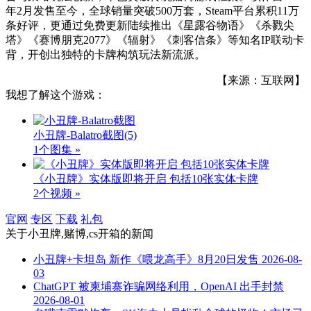
年2月发售至今，全球销量突破500万套，Steam平台累积11万
条好评，更通过免费更新陆续推出《星露谷物语》《杀戮尖
塔》《赛博朋克2077》《辐射》《刺客信条》等知名IP联动卡
背，开创出独特的卡牌构筑玩法新流派。
【来源：互联网】
我想了解这个游戏：
小丑牌-Balatro截图
(5)
1个图集 »
《小丑牌》实体版即将开启 包括10张实体卡牌
2个视频 »
官网
专区
下载
礼包
关于
小丑牌,赌博,cs开箱
的新闻
小丑牌+卡坦岛 新作《喂龙高手》8月20日发售
2026-08-
03
ChatGPT 被柬埔寨诈骗网络利用，OpenAI 出手封禁
2026-08-01