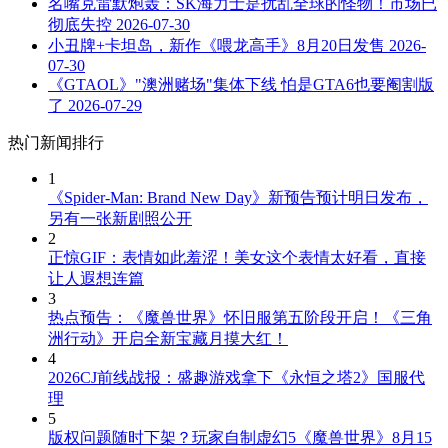
名嘴克雷默炮轰：SK海力士是扰乱全球的怪物！市场已
彻底失控
2026-07-30
小丑牌+卡坦岛，新作《喂龙高手》8月20日发售
2026-
07-30
《GTAOL》"澳洲赌场"集体下线 怕是GTA6也要阉割版
了
2026-07-29
热门新闻排行
1
《Spider-Man: Brand New Day》新预告预计明日发布，
另有一张新剧照公开
2
正惊GIF：表情如此羞涩！美女这个表情太好看，直接
让人遐想连篇
3
热点预告：《魔兽世界》怀旧服第五阶段开启！《三角
洲行动》开启全新宝藏月摸大红！
4
2026CJ前线战报：盛趣游戏拿下《永恒之塔2》国服代
理
5
版权问题随时下架？玩家自制虚幻5《魔兽世界》8月15