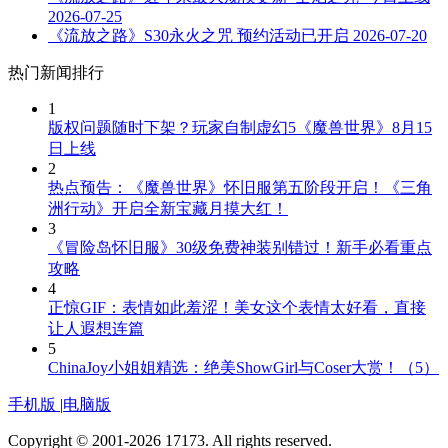
2026-07-25
《流放之路》S30永火之咒 预约活动已开启
2026-07-20
热门新闻排行
1
版权问题随时下架？玩家自制虚幻5《魔兽世界》8月15
日上线
2
热点预告：《魔兽世界》怀旧服第五阶段开启！《三角
洲行动》开启全新宝藏月摸大红！
3
《冒险岛怀旧服》30级免费神装别错过！新手必看重点
攻略
4
正惊GIF：表情如此羞涩！美女这个表情太好看，直接
让人遐想连篇
5
ChinaJoy小姐姐精选：绝美ShowGirl与Coser大赏！（5）
手机版
|
电脑版
Copyright © 2001-2026 17173. All rights reserved.