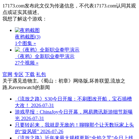
17173.com发布此文仅为传递信息，不代表17173.com认同其观
点或证实其描述。
我想了解这个游戏：
夜鸦截图
(3)
1个图集 »
《夜鸦》全新职业拳甲演示
27个视频 »
官网
专区
下载
礼包
关于
遇见造物主,《蜀山：初章》网络版,坏兽联盟,流放之
路,Ravenswatch
的新闻
《流放之路》S30今日开服：不刷图改开船，宝石插槽
大改！
2026-07-31
游戏早报：ChinaJoy今日开幕，网易腾讯新游细节新曝
光
2026-07-31
只要转起来，我就是无敌的！聊聊那个让无数玩家上头
的“旋风斩”
2026-07-26
《流放之路》近年来最大规模更新“全焰之咒”今日上线