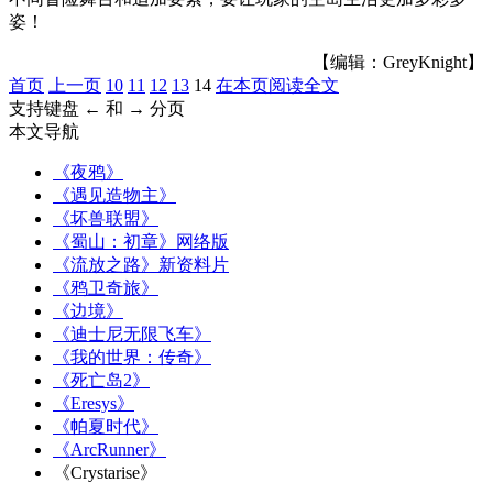
姿！
【编辑：GreyKnight】
首页
上一页
10
11
12
13
14
在本页阅读全文
支持键盘 ← 和 → 分页
本文导航
《夜鸦》
《遇见造物主》
《坏兽联盟》
《蜀山：初章》网络版
《流放之路》新资料片
《鸦卫奇旅》
《边境》
《迪士尼无限飞车》
《我的世界：传奇》
《死亡岛2》
《Eresys》
《帕夏时代》
《ArcRunner》
《Crystarise》