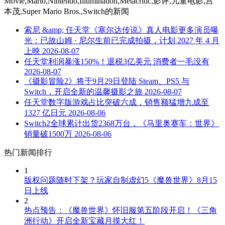
Movie,Mario,Nintendo,Illumination,Metacritic,影评,儿童电影,宫
本茂,Super Mario Bros.,Switch
的新闻
索尼 &amp; 任天堂《塞尔达传说》真人电影更多演员曝
光：已故山姆 · 尼尔生前已完成拍摄，计划 2027 年 4 月
上映
2026-08-07
任天堂利润暴涨150%！退税3亿美元 消费者一毛没有
2026-08-07
《摄影冒险2》将于9月29日登陆 Steam、PS5 与
Switch，开启全新的温馨摄影之旅
2026-08-07
任天堂数字版游戏占比突破六成，销售额猛增九成至
1327 亿日元
2026-08-06
Switch2全球累计出货2368万台，《马里奥赛车：世界》
销量破1500万
2026-08-06
热门新闻排行
1
版权问题随时下架？玩家自制虚幻5《魔兽世界》8月15
日上线
2
热点预告：《魔兽世界》怀旧服第五阶段开启！《三角
洲行动》开启全新宝藏月摸大红！