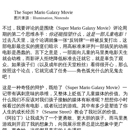
The Super Mario Galaxy Movie
图片来源：Illumination, Nintendo
不过，我要评论的是围绕《Super Mario Galaxy Movie》评论周
期的第二个思维杀手：
你还能指望什么，这是一部儿童电影！
过去几天里，这个论调就像一张“反转牌”一样被反复打出，这
部电影最忠实的拥趸们暗示，用高标准来评判一部搞笑的动画
电影是愚蠢的。言下之意是，一部面向儿童的马里奥电影天生
就会幼稚，而影评人拒绝降低标准去迁就它，就是辜负了观
众。如果孩子们（以及成年的任天堂粉丝）看得很开心，那么
按照这个论点，它就完成了任务——角色弧光什么的见鬼去
吧！
这是一种奇怪的辩护，既给了《Super Mario Galaxy Movie》一
记带有讽刺意味的恭维，又整体上贬低了儿童媒体的价值。为
什么我们不应该对我们孩子接触的媒体有标准呢？想想你小时
候看过的所有电影，或者玩过的游戏。其中有多少是塑造了你
人生的成长经历？《Sesame Street》教会了我社区的价值。
《阿拉丁》让我成为了一个更勇敢、更大胆的孩子。而马里奥
游戏则开启了我的想象力，向我展示世界总是比想象中更广