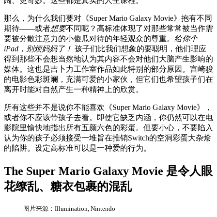
阔、更奇妙。这些都是真实的人生课程。
那么，为什么我们要对《Super Mario Galaxy Movie》抱有不同
期待——或者
想要
不同呢？高标准体现了对那些常常被当作需
要被分散注意力的小傻瓜对待的年轻观众的尊重。
给你个
iPad，别烦妈妈了！
孩子们比我们想象的要聪明，他们理应
得到那些不会想当然地认为其内容不会对他们大脑产生影响的
媒体。这也是吉卜力工作室作品如此特别的部分原因。宫崎骏
的电影色彩斑斓，充满可爱的小家伙，但它们也希望孩子们在
离开时能对自然产生一种精神上的欣赏。
所有这些并不是说你不能喜欢《Super Mario Galaxy Movie》，
或者你不应该带孩子去看。即使它缺乏内涵，你仍然可以在电
影院里愉快地指出所有五颜六色的彩蛋。但要小心，不要陷入
认为你的孩子必须接受一堆旨在推销Switch的空洞彩蛋大杂烩
的陷阱。设定高标准可以是一种爱的行为。
The Super Mario Galaxy Movie 是令人眼
花缭乱、糖衣包裹的混乱
图片来源：Illumination, Nintendo