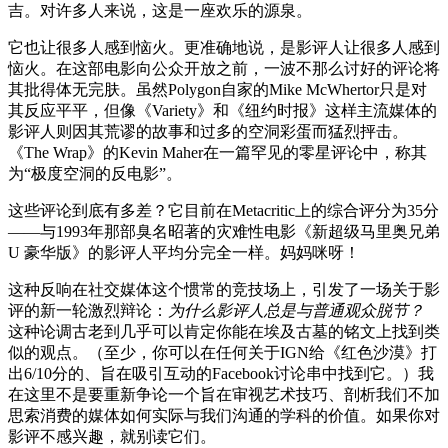
吉。对许多人来说，这是一座欢乐的源泉。
它也让很多人感到恼火。更准确地说，是影评人让很多人感到
恼火。在这部电影向公众开放之前，一波不那么讨好的评论将
其批得体无完肤。虽然Polygon自家的Mike McWhertor只是对
其反应平平，但像《Variety》和《纽约时报》这样主流媒体的
影评人则因其荒谬的故事和过多的空洞彩蛋而猛烈抨击。
《The Wrap》的Kevin Maher在一篇罕见的零星评论中，称其
为“极度空洞的反电影”。
这些评论到底有多差？它目前在Metacritic上的综合评分为35分
——与1993年那部臭名昭著的灾难性电影《新超级马里奥兄弟
U 豪华版》的影评人平均分完全一样。妈妈咪呀！
这种反响在社交媒体这个惯常的竞技场上，引发了一场关于影
评的新一轮激烈辩论：
为什么影评人总是与普通观众脱节？
这种论调古老到几乎可以肯定你能在埃及古墓的铭文上找到类
似的观点。（至少，你可以在任何关于IGN给《红色沙漠》打
出6/10分的、旨在吸引互动的Facebook讨论串中找到它。）我
在这里不是要重新争论一个旨在审视艺术技巧、剖析我们不加
思索消费的媒体如何实际与我们沟通的学科的价值。如果你对
影评不感兴趣，就别读它们。