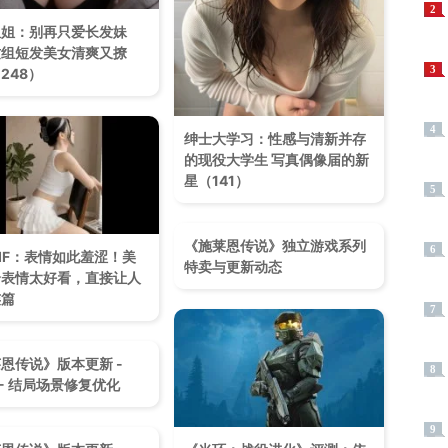
2
姐姐：别再只爱长发妹
这组短发美女清爽又撩
3
248）
4
绅士大学习：性感与清新并存
的现役大学生 写真偶像届的新
星（141）
5
《施莱恩传说》独立游戏系列
6
IF：表情如此羞涩！美
特卖与更新动态
个表情太好看，直接让人
连篇
7
恩传说》版本更新 -
8
.3 - 结局场景修复优化
9