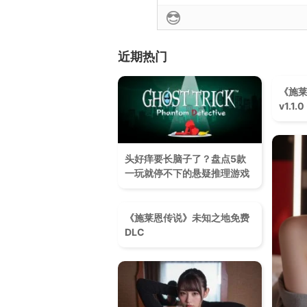
近期热门
《施莱
v1.1
头好痒要长脑子了？盘点5款
一玩就停不下的悬疑推理游戏
《施莱恩传说》未知之地免费
DLC