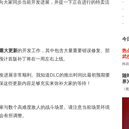
向大家同步当前开发进展，并提一下正在进行的特卖活
《
今
热
重大更新
的开发工作，其中包含大量重要错误修复、部
武
预计首版补丁将在一周左右上线。
网易
开发进展非常顺利。我知道DLC的推出时间比最初预期要
随
界
保这些更新内容足够充实来弥补大家的等待！
《魔
玩家与数个高难度敌人的战斗场景。请注意当前场景环境
本会有所调整。