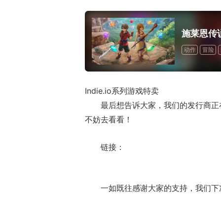
施莱恩传
动作
冒险
Indie.io系列游戏特卖
ChinaJoy小
最后想告诉大家，我们的发行商正
美ShowGirl与C
不妨去看看！
赏！
链接：
一如既往感谢大家的支持，我们下