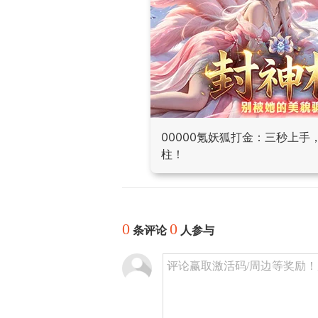
00000氪妖狐打金：三秒上
柱！
0
0
条评论
人参与
评论赢取激活码/周边等奖励！加群