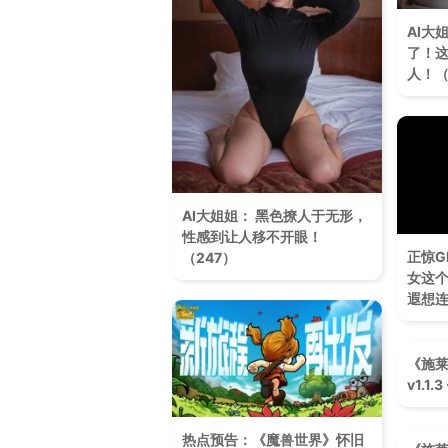
AI大
了！
人！（
AI大姐姐： 黑色撩人于无形，
性感到让人移不开眼！​
正惊G
（247）
女这
遐想
《施莱
v1.1
热点预告：《魔兽世界》怀旧