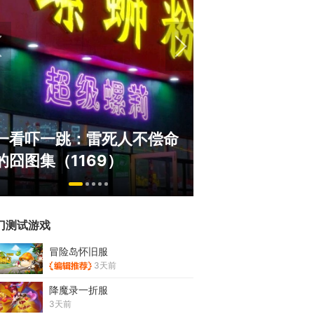
绅士日报：国服停服，但日
《冒险岛》怀旧
服依旧活得滋润！涩涩新角
斗！国服人满为
太诱人
挂猖狂
门测试游戏
冒险岛怀旧服
3天前
降魔录一折服
3天前