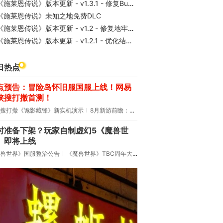
《施莱恩传说》版本更新 - v1.3.1 - 修复Bug并新增地牢传送点
《施莱恩传说》未知之地免费DLC
《施莱恩传说》版本更新 - v1.2 - 修复地牢关键错误与优化垂直同步
施莱恩传说》版本更新 - v1.2.1 - 优化结局体验与最终Boss战
日热点
点预告：冒险岛怀旧服国服上线！网易
侠搜打撤首测！
搜打撤《诡影藏锋》新实机演示
8月新游前瞻：《诡秘之主》领衔
时准备下架？玩家自制虚幻5《魔兽世
》即将上线
兽世界》国服整治公告
《魔兽世界》TBC周年大更：双经典团本回归！