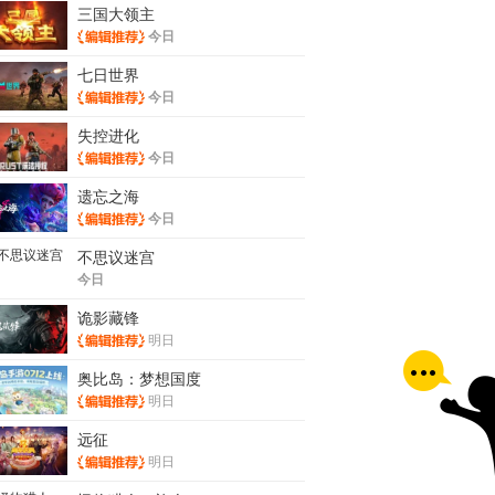
三国大领主
今日
七日世界
今日
失控进化
今日
遗忘之海
今日
不思议迷宫
今日
诡影藏锋
明日
奥比岛：梦想国度
明日
远征
明日