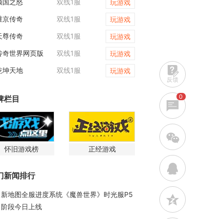
倾国之怒
双线1服
一剑永恒
玩游戏
维京传奇
双线1服
天尊传奇
玩游戏
天尊传奇
双线1服
开天西游
玩游戏
传奇世界网页版
双线1服
战神世纪
玩游戏
乾坤天地
双线1服
原始传奇
玩游戏
反馈
0
牌栏目
w
怀旧游戏榜
正经游戏
q
门新闻排行
新地图全服进度系统《魔兽世界》时光服P5
z
阶段今日上线