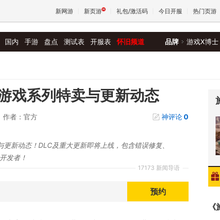
新网游
新页游
礼包/激活码
今日开服
热门页游
国内
手游
盘点
测试表
开服表
怀旧频道
品牌
游戏X博士
魔兽
天堂
游戏系列特卖与更新动态
作者：官方
神评论
0
王权与
与更新动态！DLC及重大更新即将上线，包含错误修复、
立开发者！
17173 新闻导语
预约
《