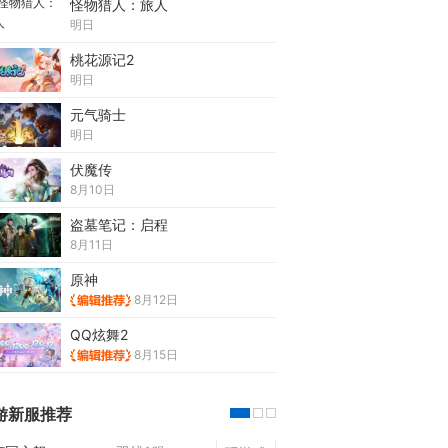
怪物猎人：旅人
明日
桃花源记2
明日
元气骑士
明日
伏魔传
8月10日
盗墓笔记：启程
8月11日
原神
8月12日
QQ炫舞2
8月15日
游新服推荐