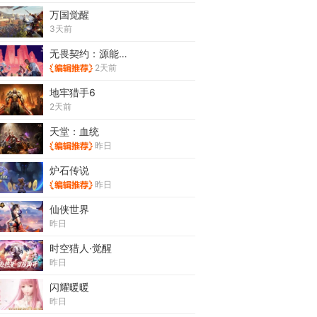
万国觉醒
3天前
无畏契约：源能行动
2天前
地牢猎手6
2天前
天堂：血统
昨日
炉石传说
昨日
仙侠世界
昨日
时空猎人·觉醒
昨日
闪耀暖暖
昨日