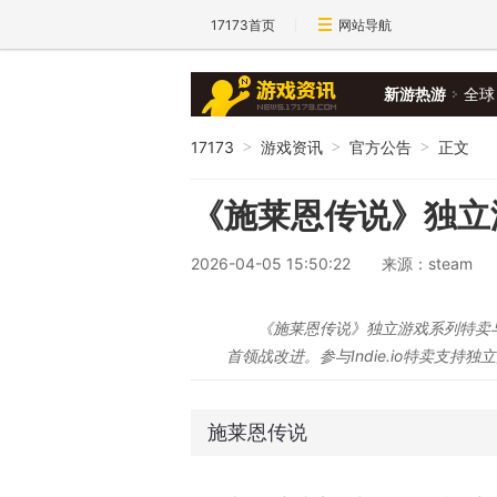
17173首页
网站导航
新游热游
全球
17173
游戏资讯
官方公告
正文
>
>
>
《施莱恩传说》独立
2026-04-05 15:50:22
来源：steam
《施莱恩传说》独立游戏系列特卖
首领战改进。参与Indie.io特卖支持独
施莱恩传说