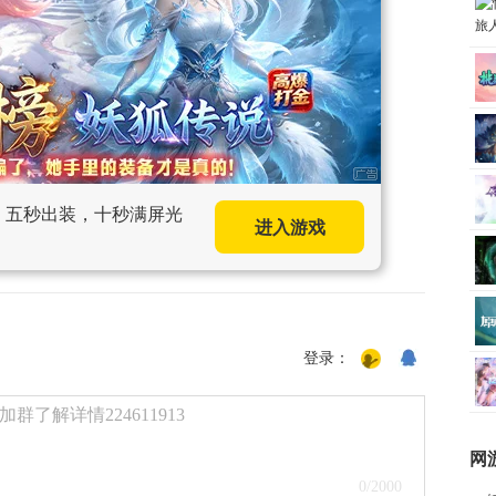
手，五秒出装，十秒满屏光
进入游戏
登录：
了解详情224611913
网
0
/2000