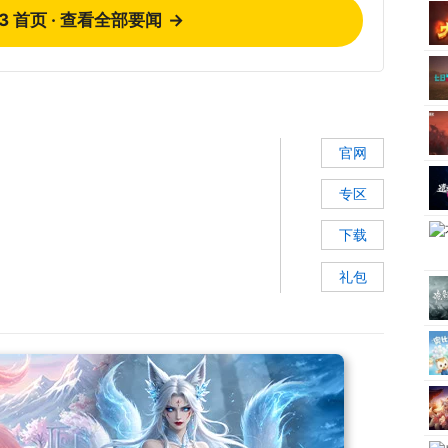
73 首页 · 查看全部要闻
→
官网
专区
下载
礼包