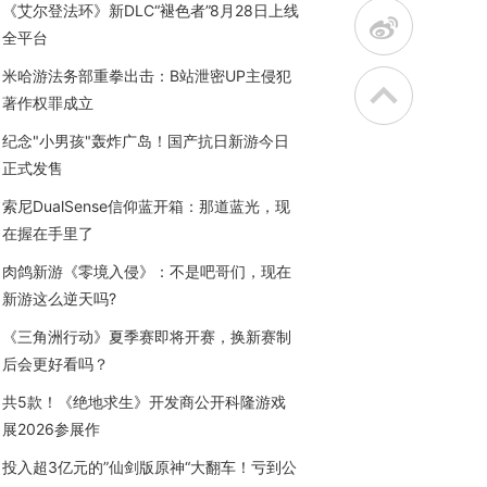
《艾尔登法环》新DLC“褪色者”8月28日上线
t
全平台
米哈游法务部重拳出击：B站泄密UP主侵犯
著作权罪成立
纪念"小男孩"轰炸广岛！国产抗日新游今日
正式发售
索尼DualSense信仰蓝开箱：那道蓝光，现
在握在手里了
肉鸽新游《零境入侵》：不是吧哥们，现在
新游这么逆天吗?
《三角洲行动》夏季赛即将开赛，换新赛制
后会更好看吗？
共5款！《绝地求生》开发商公开科隆游戏
展2026参展作
投入超3亿元的”仙剑版原神“大翻车！亏到公