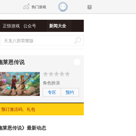
热门游戏
正惊游戏
公众号
新闻大全
DNF
传奇4
剑网3旗舰版
新天龙八部
施莱恩传说
自由
诛仙世界
新仙侠5
角色扮演
专区
预约
预订激活码、礼包
施莱恩传说》最新动态