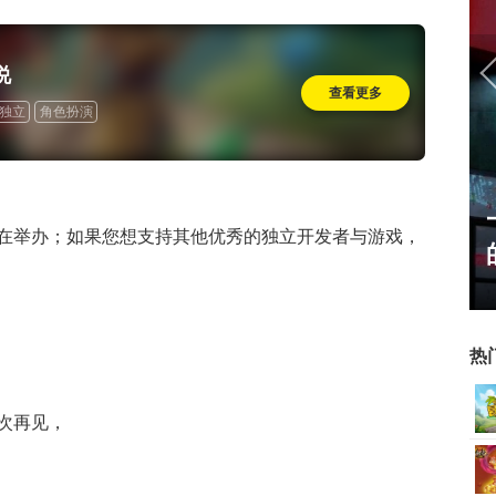
说
查看更多
独立
角色扮演
姐姐精选：绝
一看吓一跳：雷死人不偿命
在举办；如果您想支持其他优秀的独立开发者与游戏，
oser大
的囧图集（1169）
热
次再见，