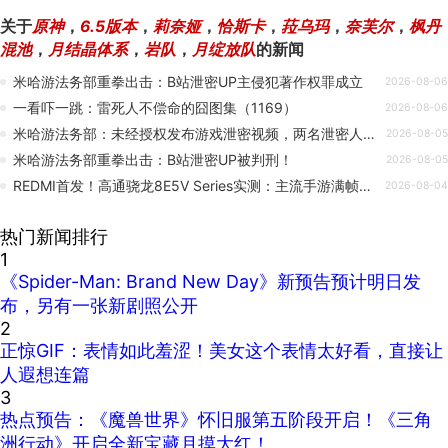
关于
原神
，
6.5版本
，
莉奈娅
，
恰斯卡
，
菈乌玛
，
奈芙尔
，
枫丹
混池
，
月结晶体系
，
岩队
，
月绽放队
的新闻
米哈游法务部重拳出击：B站泄密UP主侵犯著作权罪成立
2026-08-06
一看吓一跳：雷死人不偿命的囧图集（1169）
2026-08-06
米哈游法务部：未经授权发布游戏泄密视频，两名泄密人员被判刑
2026-08-05
米哈游法务部重拳出击：B站泄密UP被判刑！
2026-08-05
REDMI首发！高通骁龙8E5V Series实测：主流手游满帧运行 神U预定
2026-08-04
热门新闻排行
1
《Spider-Man: Brand New Day》新预告预计明日发
布，另有一张新剧照公开
2
正惊GIF：表情如此羞涩！美女这个表情太好看，直接让
人遐想连篇
3
热点预告：《魔兽世界》怀旧服第五阶段开启！《三角
洲行动》开启全新宝藏月摸大红！