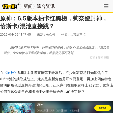
新闻
综合资讯
原神：6.5版本抽卡红黑榜，莉奈娅封神，
恰斯卡/混池直接跳？
2026-04-05 11:17:45
来源：公众号
作者：大荒故事汇
原神6.5版本抽卡指南：莉奈娅封神必抽，恰斯卡/混池谨慎跳过！详解角色
强度、命座建议与平民抽取策略，助你优化原石规划。
17173 新闻导语
在
《原神》
6.5版本前瞻直播落下帷幕后，不少玩家都将目光聚焦在了
6.5卡池的抽取规划上。尤其是当新角色尼可木偶登场，再加上四位特色
鲜明的角色以及枫丹混池的出现，让玩家们在抽取选择上犯了难，究竟该
如何在这众多角色和卡池中做出最适合自己的决定呢？
原神
查看更多
开放世界
二次元
动作
冒险
角色扮演