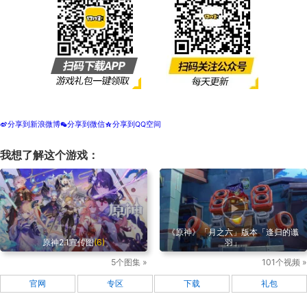
分享到新浪微博
分享到微信
分享到QQ空间
t
w
z
我想了解这个游戏：
《原神》「月之六」版本「逢归的谶
原神2.1宣传图
(6)
羽」
5个图集 »
101个视频 »
官网
专区
下载
礼包