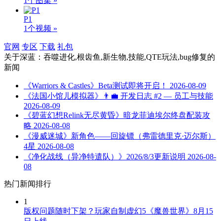
1个图集 »
P1
1个视频 »
官网
专区
下载
礼包
关于
深蓝：吞噬进化,根齿鱼,新生物,技能,QTE玩法,bug修复
的
新闻
《Warriors & Castles》Beta测试即将开启！
2026-08-09
《法国小馆儿模拟器》👨‍💼 开发日志 #2 — 员工与技能
2026-08-09
《碧蓝幻想Relink无尽黄昏》暗龙菲迪埃尔终盘配装攻
略
2026-08-08
《漫威迷城》新角色——回旋镖（弗雷德里克·迈尔斯）
4星
2026-08-08
《净化战线（异净特遣队）》2026/8/3更新说明
2026-08-
08
热门新闻排行
1
版权问题随时下架？玩家自制虚幻5《魔兽世界》8月15