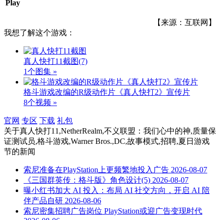
Play
【来源：互联网】
我想了解这个游戏：
真人快打11截图
(7)
1个图集 »
格斗游戏改编的R级动作片《真人快打2》宣传片
8个视频 »
官网
专区
下载
礼包
关于
真人快打11,NetherRealm,不义联盟：我们心中的神,质量保
证测试员,格斗游戏,Warner Bros.,DC,故事模式,招聘,夏日游戏
节
的新闻
索尼准备在PlayStation上更频繁地投入广告
2026-08-07
《三国群英传：格斗版》角色设计(5)
2026-08-07
曝小红书加大 AI 投入：布局 AI 社交方向，开启 AI 陪
伴产品自研
2026-08-06
索尼密集招聘广告岗位 PlayStation或迎广告变现时代