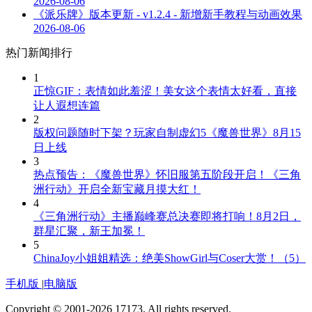
2026-08-06
《派乐牌》版本更新 - v1.2.4 - 新增新手教程与动画效果
2026-08-06
热门新闻排行
1
正惊GIF：表情如此羞涩！美女这个表情太好看，直接
让人遐想连篇
2
版权问题随时下架？玩家自制虚幻5《魔兽世界》8月15
日上线
3
热点预告：《魔兽世界》怀旧服第五阶段开启！《三角
洲行动》开启全新宝藏月摸大红！
4
《三角洲行动》主播巅峰赛总决赛即将打响！8月2日，
群星汇聚，新王加冕！
5
ChinaJoy小姐姐精选：绝美ShowGirl与Coser大赏！（5）
手机版
|
电脑版
Copyright © 2001-2026 17173. All rights reserved.