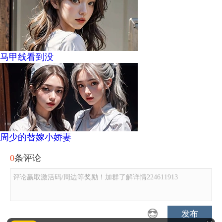
马甲线看到没
周少的替嫁小娇妻
0
条评论
评论赢取激活码/周边等奖励！加群了解详情224611913
发布