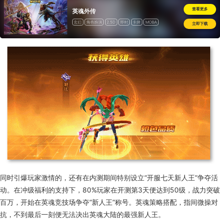
查看更多
英魂外传
玄幻
角色扮演
2.5D
即时
卡牌
MOBA
立即下载
道具收费
同时引爆玩家激情的，还有在内测期间特别设立“开服七天新人王”争夺活
动。在冲级福利的支持下，80%玩家在开测第3天便达到50级，战力突破
百万，开始在英魂竞技场争夺“新人王”称号。英魂策略搭配，指间微操对
抗，不到最后一刻便无法决出英魂大陆的最强新人王。