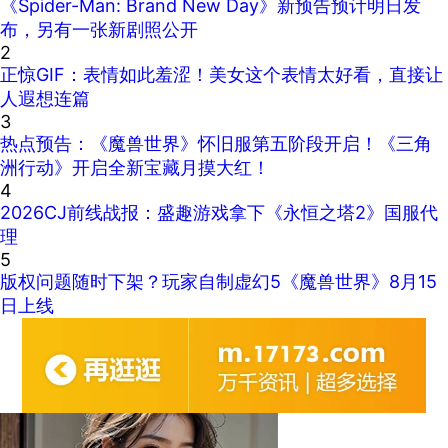
《Spider-Man: Brand New Day》新预告预计明日发
布，另有一张新剧照公开
2
正惊GIF：表情如此羞涩！美女这个表情太好看，直接让
人遐想连篇
3
热点预告：《魔兽世界》怀旧服第五阶段开启！《三角
洲行动》开启全新宝藏月摸大红！
4
2026CJ前线战报：盛趣游戏拿下《永恒之塔2》国服代
理
5
版权问题随时下架？玩家自制虚幻5《魔兽世界》8月15
日上线