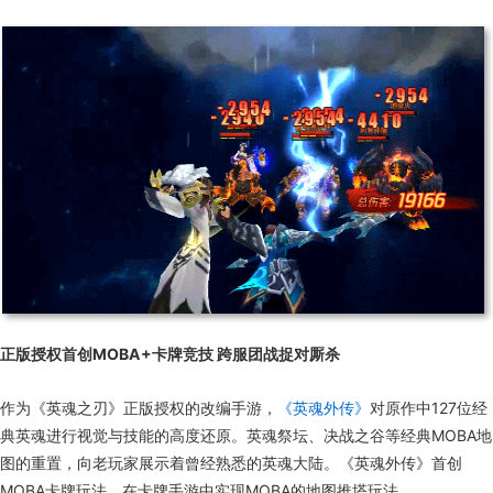
正版授权首创MOBA+卡牌竞技 跨服团战捉对厮杀
作为《英魂之刃》正版授权的改编手游，
《英魂外传》
对原作中127位经
典英魂进行视觉与技能的高度还原。英魂祭坛、决战之谷等经典MOBA地
图的重置，向老玩家展示着曾经熟悉的英魂大陆。《英魂外传》首创
MOBA卡牌玩法，在卡牌手游中实现MOBA的地图推塔玩法。