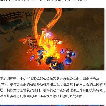
本次测试中，不少排名前位的公会频繁展开英魂公会战，团战率高达
70%。参与公会战的召唤师随机跨服匹配，通过攻下敌对公会的三路防御
塔，捣毁对方基地获得胜利。独特的动作镜头处理加上炸屏的技能特效，
瞬间带英魂老玩家回到MOBA游戏里紧张刺激的团战画面！