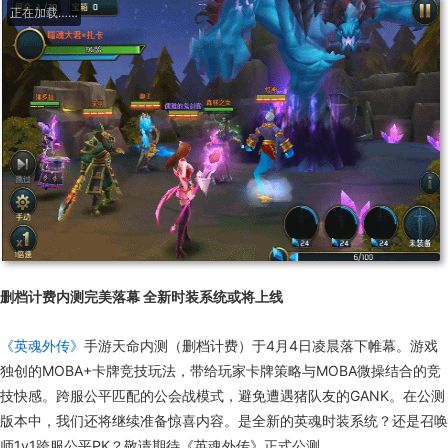
删档计费内测完美落幕 全新时装系统或将上线
《英魂外传》
手游天命内测（删档计费）于4月4日凌晨落下帷幕。游戏
独创的MOBA+卡牌竞技玩法，带给玩家卡牌策略与MOBA微操结合的竞
技快感。跨服公平匹配的公会战模式，避免遭遇猪队友的GANK。在公测
版本中，我们还将继续准备惊喜内容。是全新的英魂时装系统？还是召唤
师1v1跨服公平PK？敬请期待《英魂外传》正式公测。