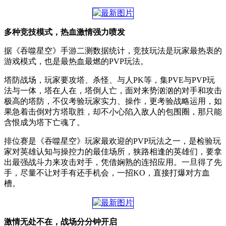
多种竞技模式，热血激情强力喷发
据《吞噬星空》手游二测数据统计，竞技玩法是玩家最热衷的
游戏模式，也是最热血最燃的PVP玩法。
塔防战场，玩家要攻塔、杀怪、与人PK等，集PVE与PVP玩
法与一体，塔在人在，塔倒人亡，面对来势汹汹的对手和攻击
极高的塔防，不仅考验玩家实力、操作，更考验战略运用，如
果急着击倒对方塔取胜，却不小心陷入敌人的包围圈，那只能
含恨成为塔下亡魂了。
排位赛是《吞噬星空》玩家最欢迎的PVP玩法之一，是检验玩
家对英雄认知与操控力的最佳场所，狭路相逢的英雄们，要拿
出最强战斗力来攻击对手，凭借娴熟的连招应用。一旦得了先
手，尽量不让对手有还手机会，一招KO，直接打爆对方血
槽。
激情无处不在，战场分分钟开启