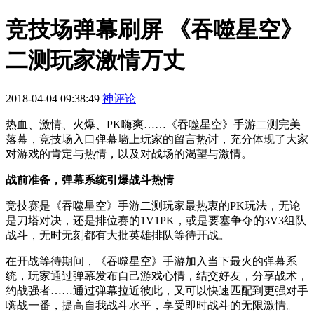
竞技场弹幕刷屏 《吞噬星空》
二测玩家激情万丈
2018-04-04 09:38:49
神评论
热血、激情、火爆、PK嗨爽……《吞噬星空》手游二测完美
落幕，竞技场入口弹幕墙上玩家的留言热讨，充分体现了大家
对游戏的肯定与热情，以及对战场的渴望与激情。
战前准备，弹幕系统引爆战斗热情
竞技赛是《吞噬星空》手游二测玩家最热衷的PK玩法，无论
是刀塔对决，还是排位赛的1V1PK，或是要塞争夺的3V3组队
战斗，无时无刻都有大批英雄排队等待开战。
在开战等待期间，《吞噬星空》手游加入当下最火的弹幕系
统，玩家通过弹幕发布自己游戏心情，结交好友，分享战术，
约战强者……通过弹幕拉近彼此，又可以快速匹配到更强对手
嗨战一番，提高自我战斗水平，享受即时战斗的无限激情。