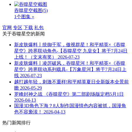
吞噬星空截图
(5)
1个图集 »
官网
专区
下载
礼包
关于
吞噬星空
的新闻
新皮肤爆料丨统御千军，傲视群星！和平精英×《吞噬
星空》跨界联动角色-【吞噬星空 九皇女】将于7月24日
上线！（文末有奖）
2026-07-23
新皮肤爆料丨凌厉破风，吞噬星河！和平精英×《吞噬
星空》跨界联动系列载具-【万象星河】将于7月24日上
线
2026-07-23
越打越年轻，刺激不重样!和平精英夏日全新版本全景前
瞻
2026-05-29
罗峰封神之战 《吞噬星空》第二部剧场版定档5月1日
2026-04-13
国漫3D角色下海？8人制作国漫情色内容被抓，国漫角
色不容亵渎！
2026-04-13
热门新闻排行