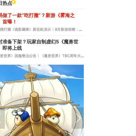
日热点
易做了一款“吃打撤”？新游《雾海之
》首曝！
搜打撤《诡影藏锋》新实机演示
8月新游前瞻：《诡秘之主》领衔
时准备下架？玩家自制虚幻5《魔兽世
》即将上线
兽世界》国服整治公告
《魔兽世界》TBC周年大更：双经典团本回归！