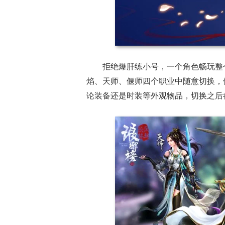
盘点8月扎堆上
一看吓一跳：雷死人不偿命
玩家想扔核弹，
的囧图集（1169）
恋爱？
拒绝爆肝练小号，一个角色畅玩整
焰、天师、偃师四个职业中随意切换，
论装备还是时装等外观物品，切换之后