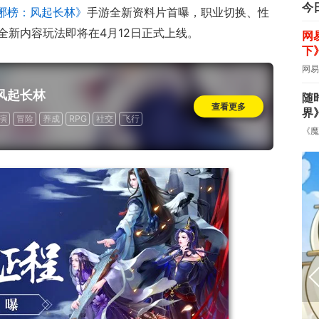
今
琊榜：风起长林》
手游全新资料片首曝，职业切换、性
全新内容玩法即将在4月12日正式上线。
网
下
网易
风起长林
随
查看更多
界
演
冒险
养成
RPG
社交
飞行
《魔