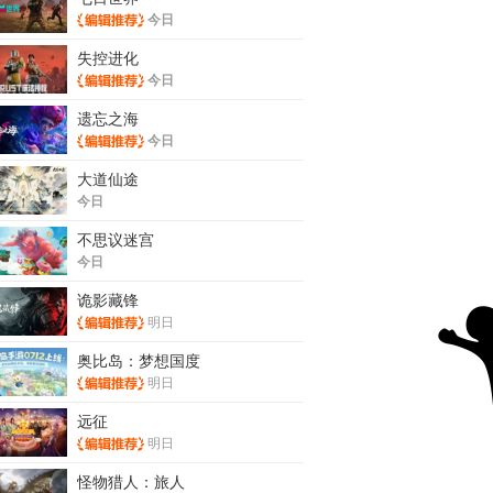
今日
失控进化
今日
遗忘之海
今日
大道仙途
今日
不思议迷宫
今日
诡影藏锋
明日
奥比岛：梦想国度
明日
远征
明日
怪物猎人：旅人