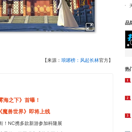
品
【来源：
琅琊榜：风起长林
官方】
热
1
2
《雾海之下》首曝！
《魔兽世界》即将上线
3
衔！NC携多款新游参加科隆展