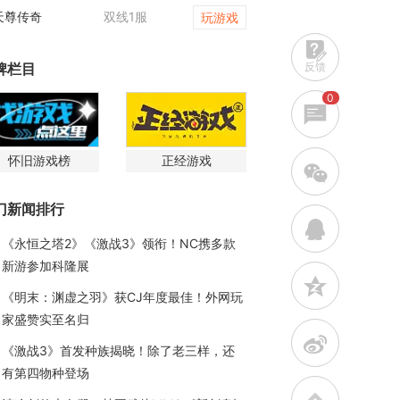
天尊传奇
双线1服
梦幻西游网页版
玩游戏
反馈
牌栏目
0
怀旧游戏榜
正经游戏
w
门新闻排行
q
《永恒之塔2》《激战3》领衔！NC携多款
新游参加科隆展
z
《明末：渊虚之羽》获CJ年度最佳！外网玩
家盛赞实至名归
t
《激战3》首发种族揭晓！除了老三样，还
有第四物种登场