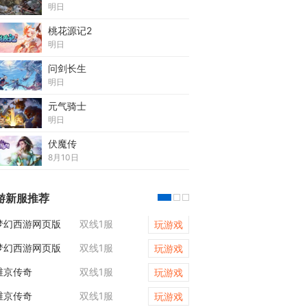
明日
桃花源记2
明日
问剑长生
明日
元气骑士
明日
伏魔传
8月10日
游新服推荐
梦幻西游网页版
双线1服
9377天尊传奇
玩游戏
梦幻西游网页版
双线1服
原始传奇
玩游戏
维京传奇
双线1服
9377天尊传奇
玩游戏
维京传奇
双线1服
维京传奇
玩游戏