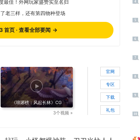
年度最佳！外网玩家盛赞实至名归
4
除了老三样，还有第四物种登场
5
73 首页 · 查看全部要闻
→
6
7
官网
8
专区
9
下载
《琅琊榜：风起长林》CG
礼包
3个视频 »
10