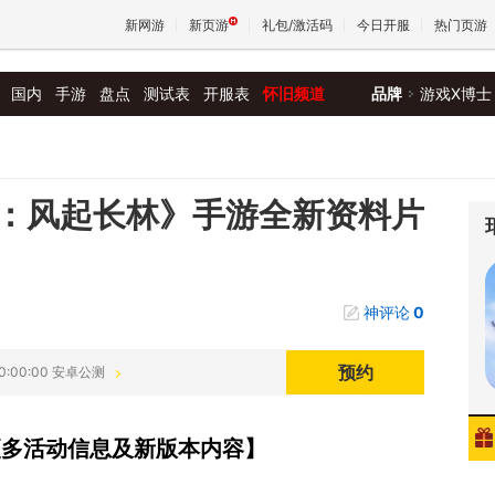
新网游
新页游
礼包/激活码
今日开服
热门页游
国内
手游
盘点
测试表
开服表
怀旧频道
品牌
游戏X博士
魔兽
天堂
：风起长林》手游全新资料片
王权与
神评论
0
预约
 10:00:00 安卓公测
集更多活动信息及新版本内容】