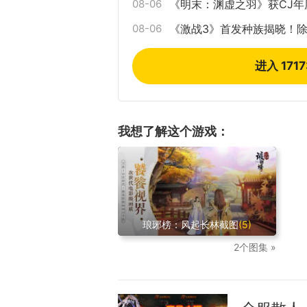
08-06
《明末：渊虚之羽》获CJ
08-06
《激战3》首发种族揭晓！
进入 171
我想了解这个游戏：
琅琊榜：风起长林截图
(5)
2个图集 »