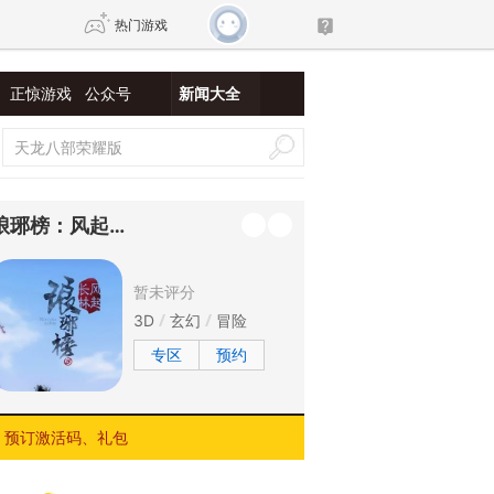
热门游戏
正惊游戏
公众号
新闻大全
DNF
传奇4
剑网3旗舰版
新天龙八部
琅琊榜：风起长林
自由
诛仙世界
新仙侠5
暂未评分
3D
玄幻
冒险
专区
预约
预订激活码、礼包