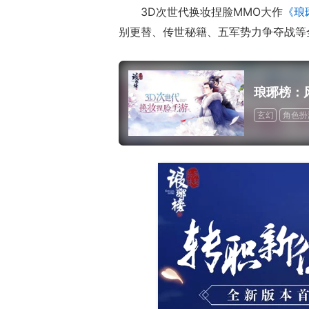
3D次世代换妆捏脸MMO大作
《琅
别更替、传世秘籍、五军势力争夺战等
琅琊榜：
玄幻
角色扮
道具收费