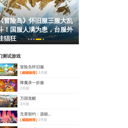
《冒险岛》怀旧服三服大乱
正惊漫谈：从M
斗！国服人满为患，台服外
什么网游翅膀成
挂猖狂
的刚需"？
门测试游戏
冒险岛怀旧服
3天前
降魔录一折服
3天前
万国觉醒
3天前
无畏契约：源能行动
2天前