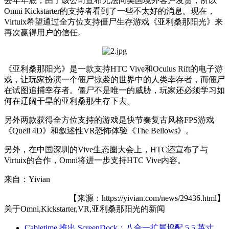
去年年底，由于该公司宣布无法向美国境外客户发货，所以
Omni Kickstarter的支持者看到了一些不太好的消息。现在，
Virtuix希望通过全方位支持僵尸生存游戏《亚利桑那阳光》来
再次赢得用户的信任。
《亚利桑那阳光》是一款支持HTC Vive和Oculus Rift的电子游
戏，让玩家扮演一个僵尸掠袭的世界中的人类幸存者，而僵尸
在试图追捕幸存者。僵尸不是唯一的威胁，玩家还必须学习如
何在辽阔干旱的亚利桑那生存下去。
另外两款获得全方位支持的游戏是快节奏复古风格FPS游戏
《Quell 4D》和叙述性VR恐怖体验《The Bellows》。
另外，在中国深圳的Vive生态圈大会上，HTC还宣布了与
Virtuix的合作，Omni将进一步支持HTC Vive内容。
来自：Yivian
【来源：https://yivian.com/news/29436.html】
关于
Omni,Kickstarter,VR,亚利桑那阳光
的新闻
Cabletime 推出 ScreenDock：八合一扩展坞配 5.5 英寸