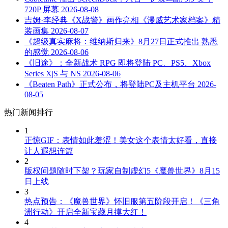
720P 屏幕
2026-08-08
吉姆·李经典《X战警》画作亮相《漫威艺术家档案》精
装画集
2026-08-07
《超级真实麻将：维纳斯归来》8月27日正式推出 熟悉
的感觉
2026-08-06
《旧途》：全新战术 RPG 即将登陆 PC、PS5、Xbox
Series X|S 与 NS
2026-08-06
《Beaten Path》正式公布，将登陆PC及主机平台
2026-
08-05
热门新闻排行
1
正惊GIF：表情如此羞涩！美女这个表情太好看，直接
让人遐想连篇
2
版权问题随时下架？玩家自制虚幻5《魔兽世界》8月15
日上线
3
热点预告：《魔兽世界》怀旧服第五阶段开启！《三角
洲行动》开启全新宝藏月摸大红！
4