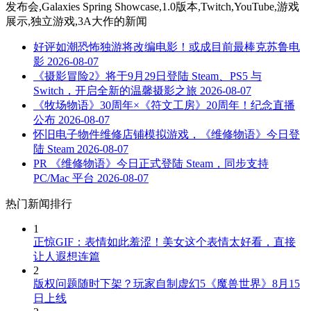
发布会,Galaxies Spring Showcase,1.0版本,Twitch,YouTube,游戏
展示,独立游戏,3A大作
的新闻
好评如潮恐怖独游将改编电影！或成目前最棒克苏鲁电
影
2026-08-07
《摄影冒险2》将于9月29日登陆 Steam、PS5 与
Switch，开启全新的温馨摄影之旅
2026-08-07
《牧场物语》30周年×《符文工房》20周年！纪念直播
公布
2026-08-07
怀旧电子物件维修店铺模拟游戏，《维修物语》今日登
陆 Steam
2026-08-07
PR 《维修物语》今日正式登陆 Steam，同步支持
PC/Mac 平台
2026-08-07
热门新闻排行
1
正惊GIF：表情如此羞涩！美女这个表情太好看，直接
让人遐想连篇
2
版权问题随时下架？玩家自制虚幻5《魔兽世界》8月15
日上线