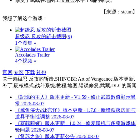
修复了武藏在地图上位置显示不正确的错误。
【来源：steam】
我想了解这个游戏：
超级忍 反攻的斩击截图
(9)
1个图集 »
Accolades Trailer
4个视频 »
官网
专区
下载
礼包
关于
超级忍 反攻的斩击,SHINOBI: Art of Vengeance,版本更新,
补丁,硬核模式,战斗系统,教程,地图,错误修复,武藏,DLC
的新闻
《記憶的主人》版本更新 - V1.59 - 修正武器數值顯示異
常
2026-08-07
《咸鱼侠大战b宫怪》版本更新 - 1.7.8 - 新增跌落房间与
道具平衡性调整
2026-08-07
《赛菲莉娅》版本更新 - 1.0.24 - 修复联机与多项游戏体
验问题
2026-08-07
《复苏之旅》版本更新公告
2026-08-07