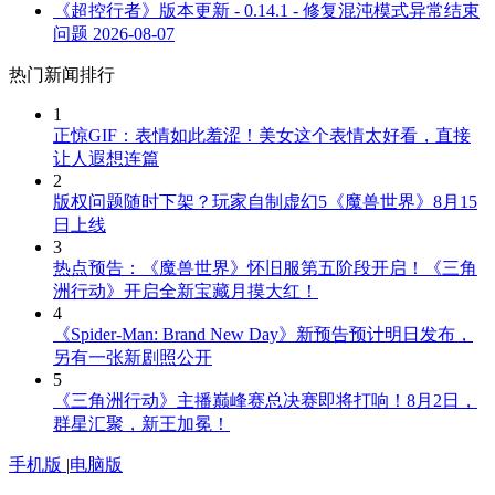
《超控行者》版本更新 - 0.14.1 - 修复混沌模式异常结束
问题
2026-08-07
热门新闻排行
1
正惊GIF：表情如此羞涩！美女这个表情太好看，直接
让人遐想连篇
2
版权问题随时下架？玩家自制虚幻5《魔兽世界》8月15
日上线
3
热点预告：《魔兽世界》怀旧服第五阶段开启！《三角
洲行动》开启全新宝藏月摸大红！
4
《Spider-Man: Brand New Day》新预告预计明日发布，
另有一张新剧照公开
5
《三角洲行动》主播巅峰赛总决赛即将打响！8月2日，
群星汇聚，新王加冕！
手机版
|
电脑版