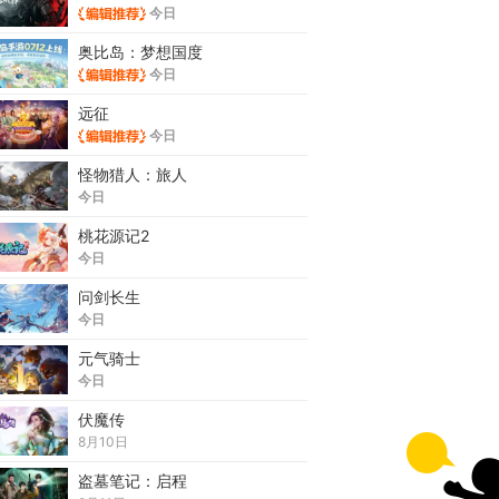
今日
奥比岛：梦想国度
今日
远征
今日
怪物猎人：旅人
今日
桃花源记2
今日
问剑长生
今日
元气骑士
今日
伏魔传
8月10日
盗墓笔记：启程