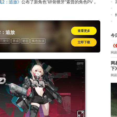
线2：追放》
公布了新角色“碎骨獠牙”索普的角色PV，
查看更多
2：追放
今
二次元
养成
射击
角色扮演
立即下载
《
网易
网
下
网易