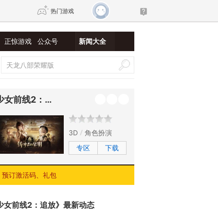
热门游戏
正惊游戏
公众号
新闻大全
DNF
传奇4
剑网3旗舰版
新天龙八部
少女前线2：追放
自由
诛仙世界
新仙侠5
3D
角色扮演
专区
下载
预订激活码、礼包
少女前线2：追放》最新动态