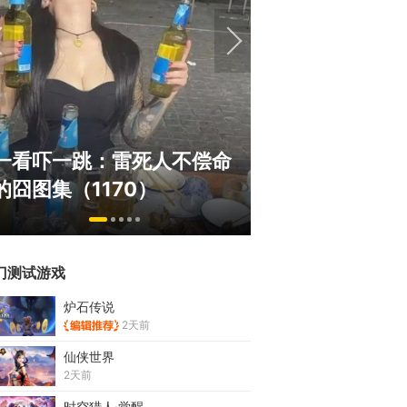
国内横版网游鼻
一看吓一跳：雷死人不偿命
线150万人，
的囧图集（1170）
1.19亿！
门测试游戏
炉石传说
2天前
仙侠世界
2天前
时空猎人·觉醒