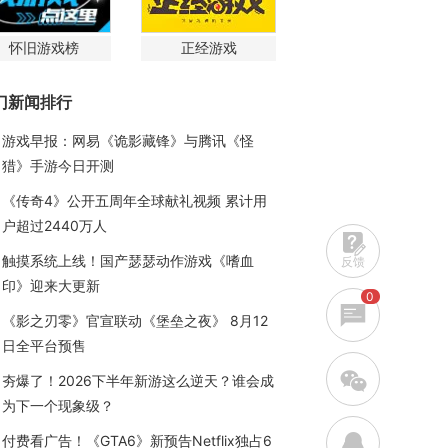
怀旧游戏榜
正经游戏
门新闻排行
游戏早报：网易《诡影藏锋》与腾讯《怪
猎》手游今日开测
《传奇4》公开五周年全球献礼视频 累计用
户超过2440万人
触摸系统上线！国产瑟瑟动作游戏《嗜血
反馈
印》迎来大更新
0
《影之刃零》官宣联动《堡垒之夜》 8月12
日全平台预售
w
夯爆了！2026下半年新游这么逆天？谁会成
为下一个现象级？
q
付费看广告！《GTA6》新预告Netflix独占6