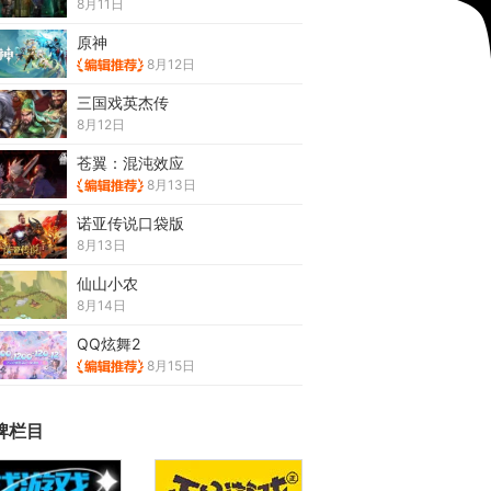
8月11日
原神
8月12日
三国戏英杰传
8月12日
苍翼：混沌效应
8月13日
诺亚传说口袋版
8月13日
仙山小农
8月14日
QQ炫舞2
8月15日
牌栏目