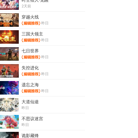
2天前
穿越火线
昨日
三国大领主
昨日
七日世界
昨日
失控进化
昨日
遗忘之海
昨日
大道仙途
昨日
不思议迷宫
昨日
诡影藏锋