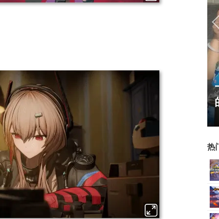
17周年庆典 争霸赛大区火
爆开启
热