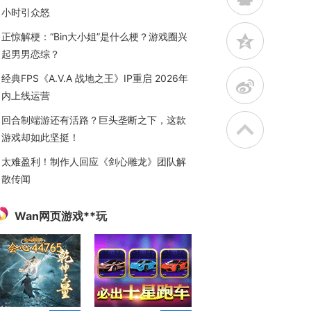
小时引众怒
正惊解梗：“Bin大小姐”是什么梗？游戏圈兴
z
起男男恋综？
经典FPS《A.V.A 战地之王》IP重启 2026年
t
内上线运营
回合制端游还有活路？巨头垄断之下，这款
游戏却如此坚挺！
太难盈利！制作人回应《剑心雕龙》团队解
散传闻
Wan网页游戏**玩