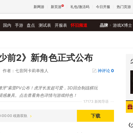
新网游
新页游
礼包/激活码
今日开服
热门页游
国内
手游
盘点
测试表
开服表
怀旧频道
品牌
游戏X博士
魔兽
天堂
少前2》新角色正式公布
作者：七音阿卡莉单推人
神评论
0
王权与
獠牙”索普PV公布！虎牙长发超可爱，3D回合制战棋玩
浸感兼具。点击查看角色详情与游戏特色！
17173 新闻导语
下载
10:00:00 歧路双轨
《