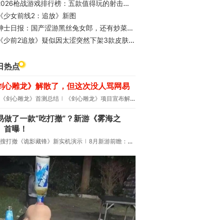
2026枪战游戏排行榜：五款值得玩的射击游戏推荐，《少女前线2：追放》
《少女前线2：追放》新图
绅士日报：国产涩游黑丝兔女郎，还有炒菜环节
《少前2追放》疑似因太涩突然下架3款皮肤，玩家笑称“官方严选”
日热点
剑心雕龙》解散了，但这次没人骂网易
《剑心雕龙》首测总结
《剑心雕龙》项目宣布解散
易做了一款“吃打撤”？新游《雾海之
》首曝！
搜打撤《诡影藏锋》新实机演示
8月新游前瞻：《诡秘之主》领衔