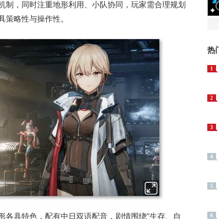
机制，同时注重地形利用、小队协同，玩家需合理规划
具策略性与操作性。
热
1
2
3
4
5
形各具特色，配有中日双语配音，剧情围绕“生存、自
6