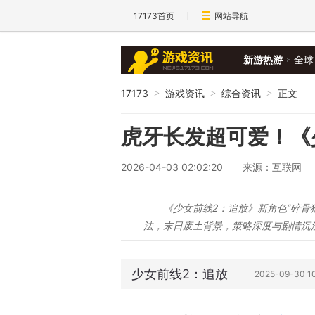
17173首页
网站导航
新游热游
全球
17173
游戏资讯
综合资讯
正文
>
>
>
虎牙长发超可爱！《
2026-04-03 02:02:20
来源：互联网
《少女前线2：追放》新角色“碎骨
法，末日废土背景，策略深度与剧情沉
少女前线2：追放
2025-09-30 