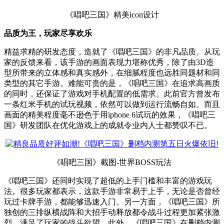
《唱吧三国》精美icon设计
品质为王，玩家尽享欢乐
精益求精的研发态度，造就了《唱吧三国》的非凡品质。从玩
家的反馈来看，该手游的画面表现力堪称优秀，除了由3D造
型所带来的立体感和真实感外，在细腻程度也远胜同题材和同
类型的其它手游。难能可贵的是，《唱吧三国》在追求高画质
的同时，还保证了游戏对手机配置的低需求。此前官方曾发布
一条红米手机的试玩视频，依然可以做到运行流畅自如。而且
画面的精美程度毫不逊色于用iphone 6试玩的效果，《唱吧三
国》研发团队在优化游戏上的成就令业内人士都赞叹不已。
《唱吧三国》截图-世界BOSS玩法
《唱吧三国》还同时实现了超低的上手门槛和丰富的游戏玩
法。很多玩家都表示，这款手游非常易于上手，无论是否曾经
玩过卡牌手游，都能够迅速入门。另一方面，《唱吧三国》所
独创的三排纵横战阵和大招手动释放都令战斗过程更加紧张激
烈，满足了玩家的战斗欲望。此外，《唱吧三国》在删档内测