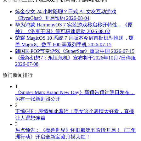
炼金少女 24 小时陪聊？日式 AI 女友互动游戏
《RyzaChat》开启预约
2026-08-04
华为鸿蒙 HarmonyOS 7 实装游戏秒启秒开特性，《原
神》《洛克王国》等可极速启动
2026-08-02
荣耀 MagicOS 10 系统 7 月版本今启首批机型推送，覆
盖 Magic8、数字 600 等系列手机
2026-07-15
韩国K-POP节奏游戏《SuperStar》重返中国
2026-07-15
《最终幻想7：永恒危机》宣布将于2026年10月7日停服
2026-07-08
热门新闻排行
1
《Spider-Man: Brand New Day》新预告预计明日发布，
另有一张新剧照公开
2
正惊GIF：表情如此羞涩！美女这个表情太好看，直接
让人遐想连篇
3
热点预告：《魔兽世界》怀旧服第五阶段开启！《三角
洲行动》开启全新宝藏月摸大红！