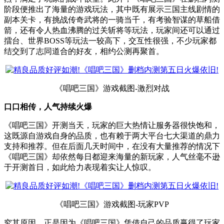
阶段便推出了海量的游戏玩法，其中既有展示三国主线剧情的
副本关卡，有挑战传奇武将的一骑当千，有考验智谋的草船借
箭，还有令人热血沸腾的过关斩将等玩法，玩家间还可以通过
擂台、世界BOSS等玩法一较高下，交互性很强，不少玩家都
结交到了志同道合的好友，相约公测再聚首。
《唱吧三国》游戏截图-激烈对战
口口相传，人气持续火爆
《唱吧三国》开测当天，玩家的巨大热情让服务器很快饱和，
这既源自游戏自身的品质，也有赖于两大平台七大渠道的鼎力
支持和推荐。但在后面几天时间中，在没有大量推荐的情况下
《唱吧三国》却依然每日都迎来海量的新玩家，人气丝毫不逊
于开测首日，如此给力表现着实让人惊叹。
《唱吧三国》游戏截图-玩家PVP
究其原因，正是因为《唱吧三国》凭借自己的品质赢得了玩家