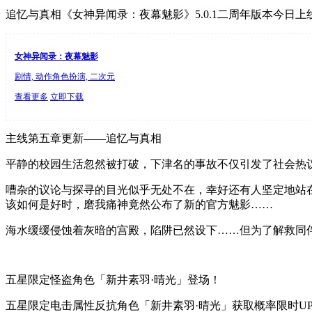
追忆与真相《女神异闻录：夜幕魅影》5.0.1二周年版本今日上
女神异闻录：夜幕魅影
剧情, 动作角色扮演, 二次元
查看更多
立即下载
主线第五章更新——追忆与真相
平静的校园生活忽然被打破，下津名的事故不仅引发了社会热
嘈杂的议论与探寻的目光似乎无处不在，幸好还有人坚定地站
该如何是好时，磨我痛神竟然公布了新的官方魅影……
海水缓缓侵蚀着灰暗的宫殿，陷阱已然设下……但为了解救同
五星限定怪盗角色「新井素羽·晴光」登场！
五星限定电击属性反抗角色「新井素羽·晴光」获取概率限时U