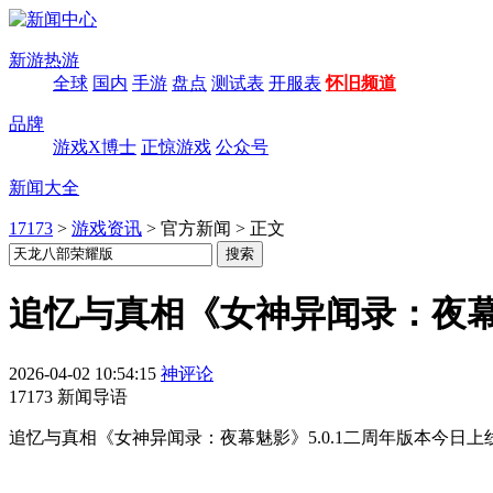
新游热游
全球
国内
手游
盘点
测试表
开服表
怀旧频道
品牌
游戏X博士
正惊游戏
公众号
新闻大全
17173
>
游戏资讯
>
官方新闻
>
正文
追忆与真相《女神异闻录：夜幕魅
2026-04-02 10:54:15
神评论
17173 新闻导语
追忆与真相《女神异闻录：夜幕魅影》5.0.1二周年版本今日上