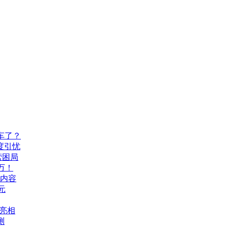
车了？
度引忧
营困局
万！
机内容
元
A亮相
测