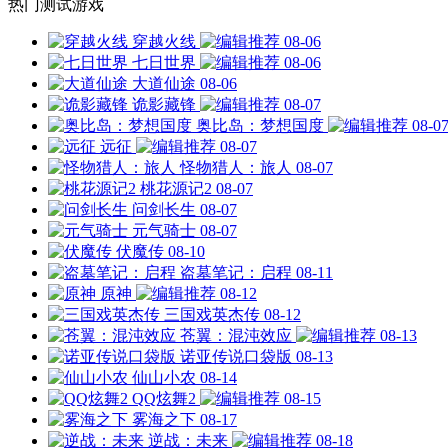
热门测试游戏
穿越火线
08-06
七日世界
08-06
大道仙途
08-06
诡影藏锋
08-07
奥比岛：梦想国度
08-0
远征
08-07
怪物猎人：旅人
08-07
桃花源记2
08-07
问剑长生
08-07
元气骑士
08-07
伏魔传
08-10
盗墓笔记：启程
08-11
原神
08-12
三国戏英杰传
08-12
苍翼：混沌效应
08-13
诺亚传说口袋版
08-13
仙山小农
08-14
QQ炫舞2
08-15
雾海之下
08-17
逆战：未来
08-18