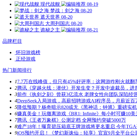
现代战舰
08-19
梦战：剑之海
08-20
遮天世界
08-20
大周列国志
08-20
诡秘之主
08-21
品牌栏目
怀旧游戏榜
正经游戏
热门新闻排行
1
7.7万在线峰值，但只有45%好评率：这网游咋刚火就翻
2
腾讯《穿越火线：潜伏》开发生变？开发中途裁员，进
3
前作《执剑之刻》曾获3亿流水 老牌女性向团队深陷经
4
DeepSeek入局游戏，高薪招聘游戏AI程序员，月薪近百
5
降低预期？杨奇暗示820或无《黑神话：钟馗》重磅实
6
赚真美金！玩撤离游戏《BR1: Infinite》每小时可赚10美
7
腾讯《王者万象棋》公测定档 全网预约突破5000万
8
难产18年！曝育碧压箱底王牌游戏将更名重启 今年TG
9
iOS预约开启！《梦幻新诛仙：轻享》官宣9月全平台公