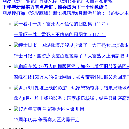
网易《剑心雕龙》首测总结
《剑心雕龙》项目宣布解散
下半年新游实力有点离谱，谁会成为下一个现象级？
网易搜打撤《诡影藏锋》新实机演示
8月新游前瞻：《诡秘之
一看吓一跳：雷死人不偿命的囧图集（1171）
绅士日报：国游泳装皮涩度拉爆了！大雷熟女上演蒙眼pla
巅峰在线150万人的横版网游，如今带着怀旧服又杀回来
盘点8月扎堆上线的影游：玩家想扔核弹，结果只能谈恋
17周年庆典 争霸赛大区火爆开启