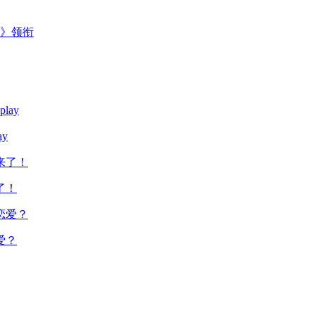
主》领衔
y
了！
爱？