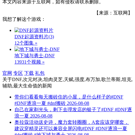
本文内容来源于互联网，如有侵权请联系删除。
【来源：互联网】
我想了解这个游戏：
DNF起源资料片
(3)
12个图集 »
地下城与勇士-DNF
13931个视频 »
官网
专区
下载
礼包
关于
DNF,次元对决,坦肉灵芝,天赋,强度,布万加,歌兰蒂斯,坦克,
辅助,最大生命值
的新闻
带你们看看每天搬砖住的小屋，是什么样子的#DNF
#DNF逐浪一夏 #dnf搬砖
2026-08-08
自己在家剃光头，剩下去理发店的银子了#DNF #DNF逐
浪一夏
2026-08-08
奥拉蔻活动送史诗，魔力套转圈圈，A套应该穿哪套，
建议穿精灵还可以兼容全屏闪电#DNF #DNF逐浪一夏
#dnf搬砖 #地下城与勇士
2026-08-08