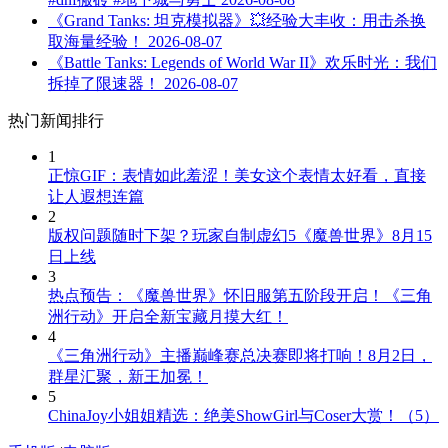
《Grand Tanks: 坦克模拟器》💥经验大丰收：用击杀换
取海量经验！
2026-08-07
《Battle Tanks: Legends of World War II》欢乐时光：我们
拆掉了限速器！
2026-08-07
热门新闻排行
1
正惊GIF：表情如此羞涩！美女这个表情太好看，直接
让人遐想连篇
2
版权问题随时下架？玩家自制虚幻5《魔兽世界》8月15
日上线
3
热点预告：《魔兽世界》怀旧服第五阶段开启！《三角
洲行动》开启全新宝藏月摸大红！
4
《三角洲行动》主播巅峰赛总决赛即将打响！8月2日，
群星汇聚，新王加冕！
5
ChinaJoy小姐姐精选：绝美ShowGirl与Coser大赏！（5）