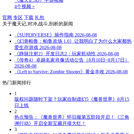
《魔天记3D》手游视频
4个视频 »
官网
专区
下载
礼包
关于
魔天记,对冲,战斗,剖析
的新闻
《SUPERVERSE》操作指南
2026-08-08
《幻兽帕鲁：帕鲁农场 1.0》让我明白了为什么大家都热
爱生存游戏
2026-08-08
《静脉注射2》开发日志2：玩家机动性
2026-08-08
《传奇4》卓越名家肖像活动公告（8月10日~8月17日）
2026-08-08
《Left to Survive: Zombie Shooter》黄金丰收
2026-08-08
热门新闻排行
1
版权问题随时下架？玩家自制虚幻5《魔兽世界》8月15
日上线
2
热点预告：《魔兽世界》怀旧服第五阶段开启！《三角
洲行动》开启全新宝藏月摸大红！
3