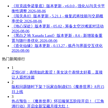
《坦克战争诺曼底》版本更新 - v6.0.0 - 强化AI与关卡平
衡性调整
2026-08-06
《闯关杀II》版本更新 - 5.21.1 - 修复武将技能与交易概
率优化
2026-08-06
《地心深处》版本更新 - 05.02 - 筹备太空沙滩派对活动
2026-08-06
《黑白之地 Xanadu Land》版本更新 - 8.6 - 新增装备重
置与随行兽优化
2026-08-06
《造化仙缘》版本更新 - 0.13.27 - 炼丹与界面交互优化
2026-08-06
热门新闻排行
1
正惊GIF：表情如此羞涩！美女这个表情太好看，直接
让人遐想连篇
2
版权问题随时下架？玩家自制虚幻5《魔兽世界》8月15
日上线
3
热点预告：《魔兽世界》怀旧服第五阶段开启！《三角
洲行动》开启全新宝藏月摸大红！