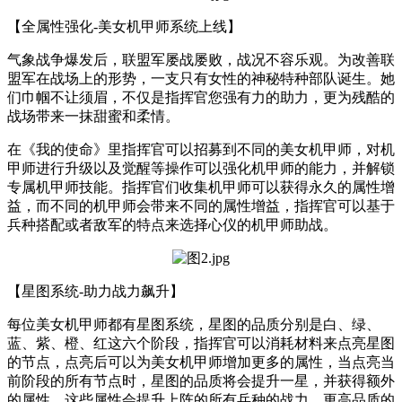
【全属性强化-美女机甲师系统上线】
气象战争爆发后，联盟军屡战屡败，战况不容乐观。为改善联
盟军在战场上的形势，一支只有女性的神秘特种部队诞生。她
们巾帼不让须眉，不仅是指挥官您强有力的助力，更为残酷的
战场带来一抹甜蜜和柔情。
在《我的使命》里指挥官可以招募到不同的美女机甲师，对机
甲师进行升级以及觉醒等操作可以强化机甲师的能力，并解锁
专属机甲师技能。指挥官们收集机甲师可以获得永久的属性增
益，而不同的机甲师会带来不同的属性增益，指挥官可以基于
兵种搭配或者敌军的特点来选择心仪的机甲师助战。
【星图系统-助力战力飙升】
每位美女机甲师都有星图系统，星图的品质分别是白、绿、
蓝、紫、橙、红这六个阶段，指挥官可以消耗材料来点亮星图
的节点，点亮后可以为美女机甲师增加更多的属性，当点亮当
前阶段的所有节点时，星图的品质将会提升一星，并获得额外
的属性，这些属性会提升上阵的所有兵种的战力。更高品质的