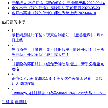
三年战火 不负使命《我的使命》三周年庆典
2020-09-14
全军出击《我的使命》巅峰对决荣耀开启
2020-05-20
名师出高徒《我的使命》师生系统上线
2020-04-10
热门新闻排行
1
版权问题随时下架？玩家自制虚幻5《魔兽世界》8月15
日上线
2
热点预告：《魔兽世界》怀旧服第五阶段开启！《三角
洲行动》开启全新宝藏月摸大红！
3
《冒险岛怀旧服》30级免费神装别错过！新手必看重点
攻略
4
正惊GIF：表情如此羞涩！美女这个表情太好看，直接
让人遐想连篇
5
ChinaJoy小姐姐精选：绝美ShowGirl与Coser大赏！（5）
手机版
|
电脑版