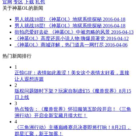
官网
专区
下载
礼包
关于
神墓OL
的新闻
男人就战18层! 《神墓OL》地狱系统探秘
2016-04-18
男人就战18层! 《神墓OL》地狱系统探秘
2016-04-18
街拍恋爱好去处 《神墓OL》中被忽略的风景
2016-04-13
《神墓OL》高度还原小说人物 嗨爆原著党
2016-04-12
《神墓OL》商城详解，热门道具一网打尽
2016-04-06
热门新闻排行
1
正惊GIF：表情如此羞涩！美女这个表情太好看，直接
让人遐想连篇
2
版权问题随时下架？玩家自制虚幻5《魔兽世界》8月15
日上线
3
热点预告：《魔兽世界》怀旧服第五阶段开启！《三角
洲行动》开启全新宝藏月摸大红！
4
《三角洲行动》主播巅峰赛总决赛即将打响！8月2日，
群星汇聚，新王加冕！