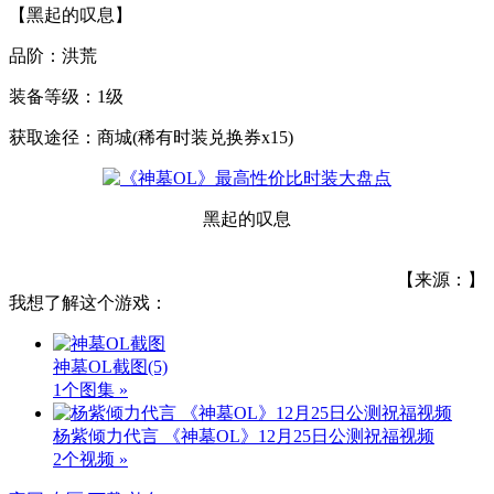
【黑起的叹息】
品阶：洪荒
装备等级：1级
获取途径：商城(稀有时装兑换券x15)
黑起的叹息
【来源：】
我想了解这个游戏：
神墓OL截图
(5)
1个图集 »
杨紫倾力代言 《神墓OL》12月25日公测祝福视频
2个视频 »