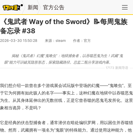
新闻
官方公告
《鬼武者 Way of the Sword》📝每周鬼族
备忘录 #38
2026-03-30 15:50:28
来源：steam
作者：官方
揭秘《鬼武者》幻魔“鬼喰虫”：地狱捕食者，以吞噬恶鬼为生！武藏“鬼
眼”能力可识破其隐形形态，探索隐藏路径。总监二瓶分享游戏内幕。
17173 新闻导语
我们想介绍一款曾在多个游戏展会试玩版中登场的幻魔——“鬼喰虫”。至
于它为何拥有如此骇人的名字——事实上，这种幻魔在地狱中以吞噬恶鬼
为生。从其身体延伸出的无数丝线，正是它曾吞噬的恶鬼毛发所化。这景
象相当诡异，不是吗？
它是经典的伏击型捕食者，通常潜伏在暗处编织罗网，用以困住并吞噬猎
物。然而，武藏拥有一项名为“鬼眼”的特殊能力。通过使用这种能力，他