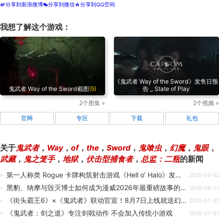
分享到新浪微博
分享到微信
分享到QQ空间
t
w
z
我想了解这个游戏：
《鬼武者 Way of the Sword》发售日预
鬼武者 Way of the Sword截图
(5)
告 _ State of Play
2个图集 »
2个视频 »
官网
专区
下载
礼包
关于
鬼武者
，
Way
，
of
，
the
，
Sword
，
鬼喰虫
，
幻魔
，
鬼眼
，
武藏
，
鬼之笼手
，
地狱
，
伏击型捕食者
，
总监：二瓶
的新闻
第一人称类 Rogue 卡牌构筑射击游戏《Hell o’ Halo》发售，Steam 免费开玩
2026-08-02
黑豹、纳摩与毁灭博士如何成为漫威2026年最重磅故事的核心
2026-08-01
《街头霸王6》×《鬼武者》联动官宣！8月7日上线就送幻魔装备
2026-07-31
《鬼武者：剑之道》专注剑戟动作 不会加入传统小游戏
2026-07-31