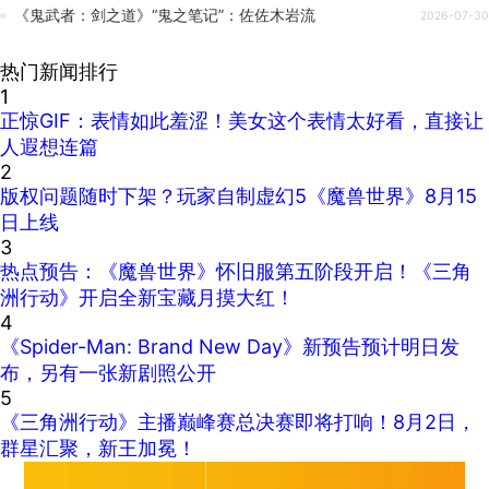
《鬼武者：剑之道》“鬼之笔记”：佐佐木岩流
2026-07-30
热门新闻排行
1
正惊GIF：表情如此羞涩！美女这个表情太好看，直接让
人遐想连篇
2
版权问题随时下架？玩家自制虚幻5《魔兽世界》8月15
日上线
3
热点预告：《魔兽世界》怀旧服第五阶段开启！《三角
洲行动》开启全新宝藏月摸大红！
4
《Spider-Man: Brand New Day》新预告预计明日发
布，另有一张新剧照公开
5
《三角洲行动》主播巅峰赛总决赛即将打响！8月2日，
群星汇聚，新王加冕！