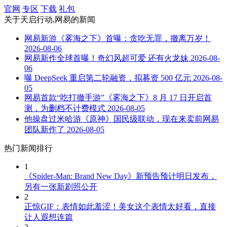
官网
专区
下载
礼包
关于
天启行动,网易
的新闻
网易新游《雾海之下》首曝：贪吃无罪，撤离万岁！
2026-08-06
网易新作全球首曝！奇幻风超可爱 还有火龙妹
2026-08-
06
曝 DeepSeek 重启第二轮融资，拟募资 500 亿元
2026-08-
05
网易首款“吃打撤手游”《雾海之下》8 月 17 日开启首
测，为删档不计费模式
2026-08-05
他操盘过米哈游《原神》国民级联动，现在来卖前网易
团队新作了
2026-08-05
热门新闻排行
1
《Spider-Man: Brand New Day》新预告预计明日发布，
另有一张新剧照公开
2
正惊GIF：表情如此羞涩！美女这个表情太好看，直接
让人遐想连篇