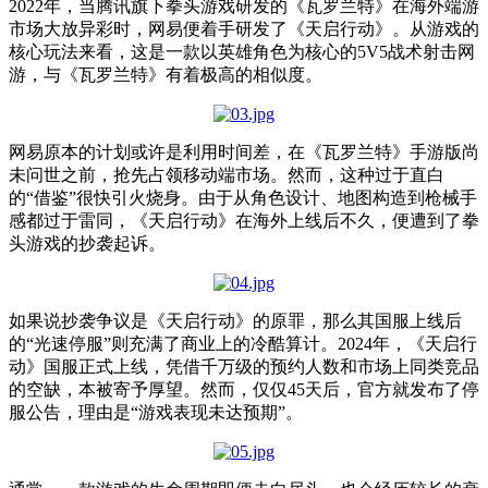
2022年，当腾讯旗下拳头游戏研发的《瓦罗兰特》在海外端游
市场大放异彩时，网易便着手研发了《天启行动》。从游戏的
核心玩法来看，这是一款以英雄角色为核心的5V5战术射击网
游，与《瓦罗兰特》有着极高的相似度。
网易原本的计划或许是利用时间差，在《瓦罗兰特》手游版尚
未问世之前，抢先占领移动端市场。然而，这种过于直白
的“借鉴”很快引火烧身。由于从角色设计、地图构造到枪械手
感都过于雷同，《天启行动》在海外上线后不久，便遭到了拳
头游戏的抄袭起诉。
如果说抄袭争议是《天启行动》的原罪，那么其国服上线后
的“光速停服”则充满了商业上的冷酷算计。2024年，《天启行
动》国服正式上线，凭借千万级的预约人数和市场上同类竞品
的空缺，本被寄予厚望。然而，仅仅45天后，官方就发布了停
服公告，理由是“游戏表现未达预期”。